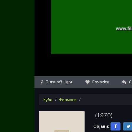
Favorite
C
Кућа
Филмови
(
1970
)
Објави: