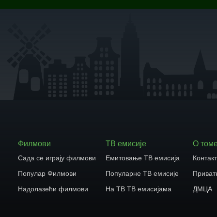
Филмови
ТВ емисије
О том
Сада се играју филмови
Емитовање ТВ емисија
Контак
Популар Филмови
Популарне ТВ емисије
Приват
Надолазећи филмови
На ТВ ТВ емисијама
ДМЦА