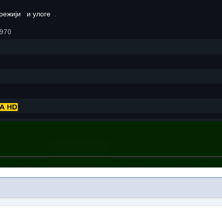
режији
и улоге
.
1970