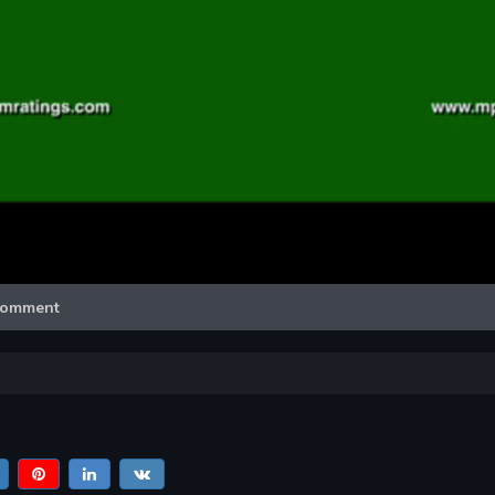
Video
omment