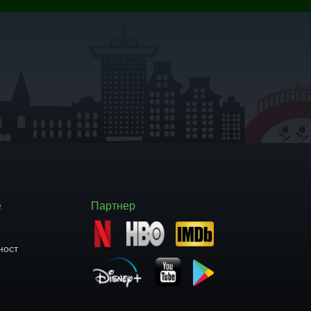
е
Партнер
т
ност