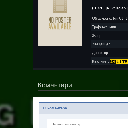
(
1970
) је
филм у 
Објављено:
Jan 01, 
Трајање:
мин.
Жанр:
Звездице :
Директор:
Квалитет:
Коментари:
12 коментара