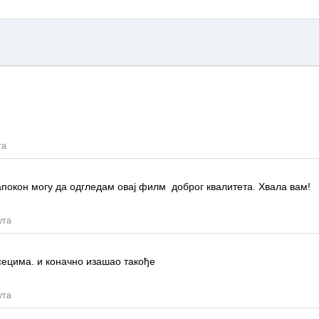
та
напокон могу да одгледам овај филм
доброг квалитета.
Хвала вам!
ута
сецима.
и коначно изашао такође
ута