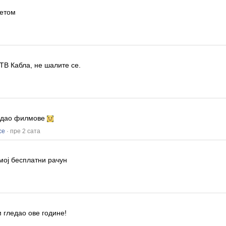
тетом
ТВ Кабла, не шалите се.
гледао филмове
се
· пре 2 сата
мој бесплатни рачун
 гледао ове године!