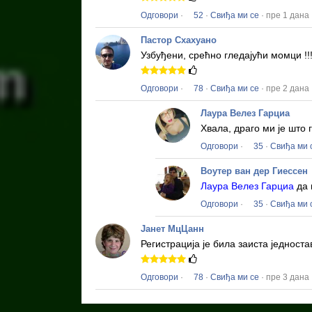
Одговори
·
52
·
Свиђа ми се
· пре 1 дана
Пастор Схахуано
Узбуђени, срећно гледајући момци !!
Одговори
·
78
·
Свиђа ми се
· пре 2 дана
Лаура Велез Гарциа
Хвала, драго ми је што
Одговори
·
35
·
Свиђа ми 
Воутер ван дер Гиессен
Лаура Велез Гарциа
да 
Одговори
·
35
·
Свиђа ми 
Јанет МцЦанн
Регистрација је била заиста једност
Одговори
·
78
·
Свиђа ми се
· пре 3 дана