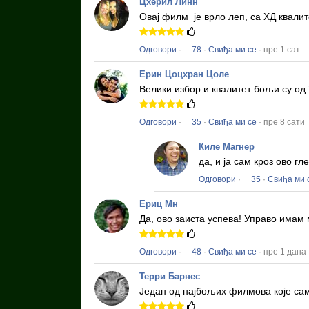
Цхерил Линн
Овај филм
је врло леп, са ХД квали
Одговори
·
78
·
Свиђа ми се
· пре 1 сат
Ерин Цоцхран Цоле
Велики избор и квалитет бољи су од 
Одговори
·
35
·
Свиђа ми се
· пре 8 сати
Киле Магнер
да, и ја сам кроз ово 
Одговори
·
35
·
Свиђа ми 
Ериц Мн
Да, ово заиста успева!
Управо имам 
Одговори
·
48
·
Свиђа ми се
· пре 1 дана
Терри Барнес
Један од најбољих филмова које сам