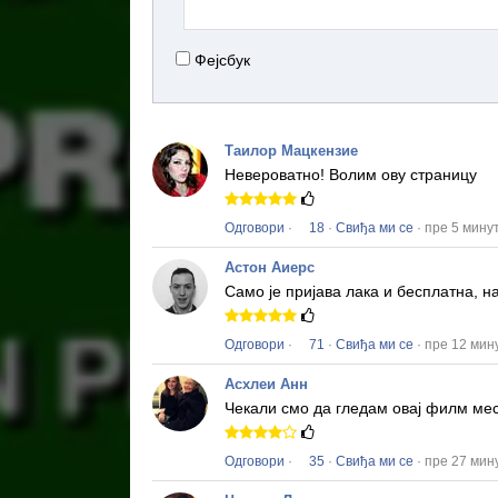
Фејсбук
Таилор Мацкензие
Невероватно!
Волим ову страницу
Одговори
·
18
·
Свиђа ми се
· пре 5 мину
Астон Аиерс
Само је пријава лака и бесплатна, 
Одговори
·
71
·
Свиђа ми се
· пре 12 мин
Асхлеи Анн
Чекали смо да гледам овај филм ме
Одговори
·
35
·
Свиђа ми се
· пре 27 мин