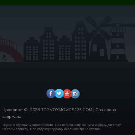
Цопиригхт ©
2026 TOP.VOXMOVIES123.COM
|
Сва права
задржана
Изјава о одрицању одговорности: Ова веб локација не чува ниједну датотеку
на свом серверу.
Све садржаје пружају неовисне треће стране.