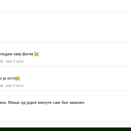
!
 гледам овај филм
се
· пре 3 сата
и ја исто
се
· пре 3 сата
авна.
Мање од једне минуте сам био закачен