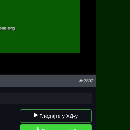
2897
Гледајте у ХД-у