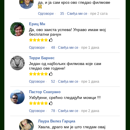
да, и ја сам кроз ово гледао филмове
Одговори
·
35
·
Свиђа ми се
· пре 2 сата
Ериц Мн
Да, ово заиста успева!
Управо имам мој
бесплатни рачун
Одговори
·
48
·
Свиђа ми се
· пре 1 дана
Терри Барнес
Један од најбољих филмова које сам
гледао ове године!
Одговори
·
52
·
Свиђа ми се
· пре 1 дана
Пастор Схахуано
Узбуђени, срећно гледајући момци !!!
Одговори
·
78
·
Свиђа ми се
· пре 2 дана
Лаура Велез Гарциа
Хвала, драго ми је што гледам овај