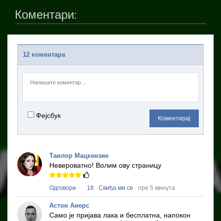
Коментари:
12 коментара
Фејсбук
Коментирај
Таилор Мацкензие
Невероватно!
Волим ову страницу
Одговори
·
18
·
Свиђа ми се
· пре 5 минута
Астон Аиерс
Само је пријава лака и бесплатна, напокон