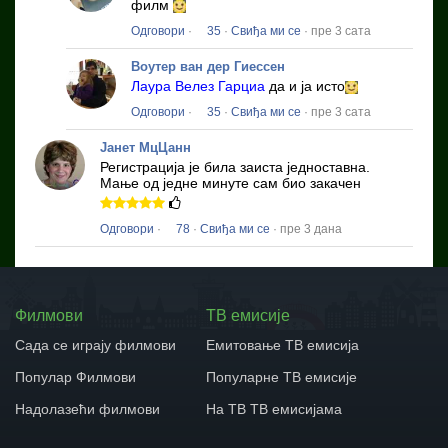
филм
Одговори
·
35
·
Свиђа ми се
· пре 3 сата
Воутер ван дер Гиессен
Лаура Велез Гарциа
да и ја исто
Одговори
·
35
·
Свиђа ми се
· пре 3 сата
Јанет МцЦанн
Регистрација је била заиста једноставна.
Мање од једне минуте сам био закачен
Одговори
·
78
·
Свиђа ми се
· пре 3 дана
Филмови
ТВ емисије
Сада се играју филмови
Емитовање ТВ емисија
Популар Филмови
Популарне ТВ емисије
Надолазећи филмови
На ТВ ТВ емисијама