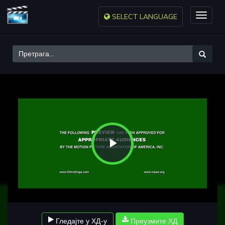
SELECT LANGUAGE
Toggle
naviga
Play
Video
Гледајте у ХД-у
Преузмите ХД