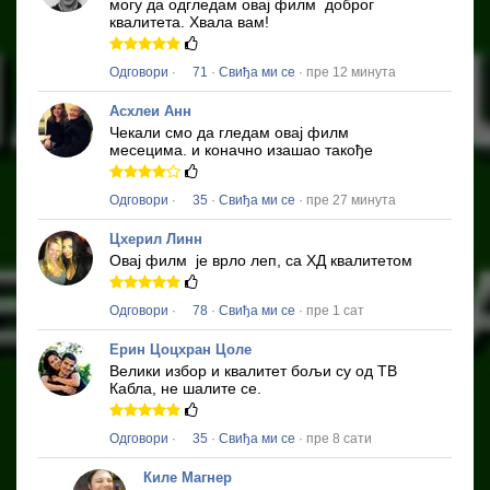
могу да одгледам овај филм
доброг
квалитета.
Хвала вам!
Одговори
·
71
·
Свиђа ми се
· пре 12 минута
Асхлеи Анн
Чекали смо да гледам овај филм
месецима.
и коначно изашао такође
Одговори
·
35
·
Свиђа ми се
· пре 27 минута
Цхерил Линн
Овај филм
је врло леп, са ХД квалитетом
Одговори
·
78
·
Свиђа ми се
· пре 1 сат
Ерин Цоцхран Цоле
Велики избор и квалитет бољи су од ТВ
Кабла, не шалите се.
Одговори
·
35
·
Свиђа ми се
· пре 8 сати
Киле Магнер