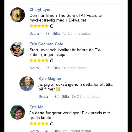
Cheryl Lynn
Den här filmen
The Sum of All Fears
är
mycket trevlig med HD-kvalitet
Svara
·
78
·
Gilla
· för 1 timme sedan
Erin Cochran Cole
Stort urval och kvalitet är bättre än TV-
kabeln, ingen skojar.
Svara
·
35
·
Gilla
· 8 timmar sedan
Kyle Magner
ja, jag är också igenom detta för att titta
på filmer
Svara
·
35
·
Gilla
· för 2 timmar sedan
Eric Mn
Ja detta fungerar verkligen!
Fick precis mitt
gratis konto
Svara
·
48
·
Gilla
· för 1 dagar sedan