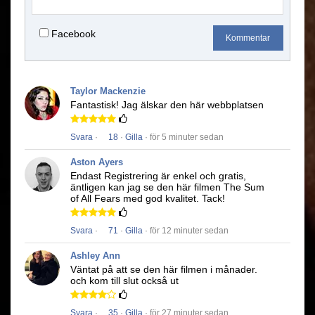
Facebook
Kommentar
Taylor Mackenzie
Fantastisk!
Jag älskar den här webbplatsen
Svara
·
18
·
Gilla
· för 5 minuter sedan
Aston Ayers
Endast Registrering är enkel och gratis,
äntligen kan jag se den här filmen
The Sum
of All Fears
med god kvalitet.
Tack!
Svara
·
71
·
Gilla
· för 12 minuter sedan
Ashley Ann
Väntat på att se den här filmen i månader.
och kom till slut också ut
Svara
·
35
·
Gilla
· för 27 minuter sedan