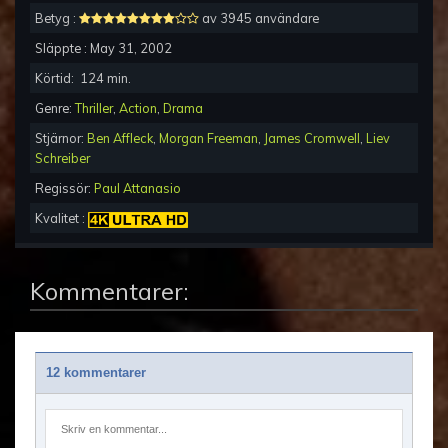
Betyg :
av 3945 användare
Släppte :
May 31, 2002
Körtid:
124
min.
Genre:
Thriller
,
Action
,
Drama
Stjärnor:
Ben Affleck
,
Morgan Freeman
,
James Cromwell
,
Liev
Schreiber
Regissör:
Paul Attanasio
Kvalitet :
Kommentarer:
12 kommentarer