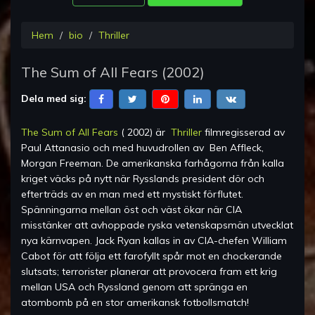
Hem
bio
Thriller
The Sum of All Fears
(
2002
)
Dela med sig:
The Sum of All Fears
(
2002
) är
Thriller
filmregisserad av
Paul Attanasio
och med huvudrollen av
Ben Affleck,
Morgan Freeman
.
De amerikanska farhågorna från kalla
kriget väcks på nytt när Rysslands president dör och
efterträds av en man med ett mystiskt förflutet.
Spänningarna mellan öst och väst ökar när CIA
misstänker att avhoppade ryska vetenskapsmän utvecklat
nya kärnvapen. Jack Ryan kallas in av CIA-chefen William
Cabot för att följa ett farofyllt spår mot en chockerande
slutsats; terrorister planerar att provocera fram ett krig
mellan USA och Ryssland genom att spränga en
atombomb på en stor amerikansk fotbollsmatch!