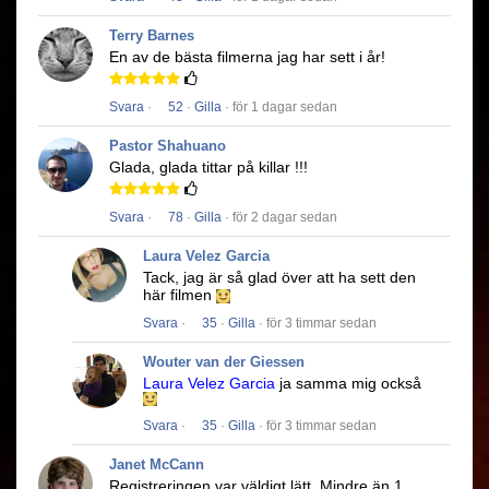
Terry Barnes
En av de bästa filmerna jag har sett i år!
Svara
·
52
·
Gilla
· för 1 dagar sedan
Pastor Shahuano
Glada, glada tittar på killar !!!
Svara
·
78
·
Gilla
· för 2 dagar sedan
Laura Velez Garcia
Tack, jag är så glad över att ha sett den
här filmen
Svara
·
35
·
Gilla
· för 3 timmar sedan
Wouter van der Giessen
Laura Velez Garcia
ja samma mig också
Svara
·
35
·
Gilla
· för 3 timmar sedan
Janet McCann
Registreringen var väldigt lätt.
Mindre än 1