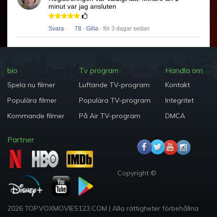
minut var jag ansluten
Svara
·
78
·
Gilla
· för 3 dagar sedan
bio
Tv program
Handla om
Spela nu filmer
Luftande TV-program
Kontakt
Populära filmer
Populära TV-program
Integritet
Kommande filmer
På Air TV-program
DMCA
Partner
Copyright ©
2026 TOP.VOXMOVIES123.COM
|
Alla rättigheter förbehållna