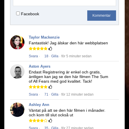
Facebook
Kommentar
Taylor Mackenzie
Fantastisk!
Jag älskar den här webbplatsen
Svara
·
18
·
Gilla
· för 5 minuter sedan
Aston Ayers
Endast Registrering är enkel och gratis,
äntligen kan jag se den här filmen
The Sum
of All Fears
med god kvalitet.
Tack!
Svara
·
71
·
Gilla
· för 12 minuter sedan
Ashley Ann
Väntat på att se den här filmen i månader.
och kom till slut också ut
Svara
·
35
·
Gilla
· för 27 minuter sedan