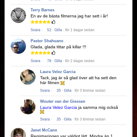
Terry Barnes
En av de bästa filmerna jag har sett i år!
Svara
·
52
·
Gilla
· för 1 dagar sedan
Pastor Shahuano
Glada, glada tittar på killar !!!
Svara
·
78
·
Gilla
· för 2 dagar sedan
Laura Velez Garcia
Tack, jag är så glad över att ha sett den
här filmen
Svara
·
35
·
Gilla
· för 3 timmar sedan
Wouter van der Giessen
Laura Velez Garcia
ja samma mig också
Svara
·
35
·
Gilla
· för 3 timmar sedan
Janet McCann
Registreringen var väldigt lätt.
Mindre än 1