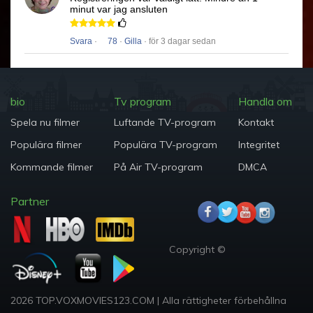
minut var jag ansluten
Svara
·
78
·
Gilla
· för 3 dagar sedan
bio
Tv program
Handla om
Spela nu filmer
Luftande TV-program
Kontakt
Populära filmer
Populära TV-program
Integritet
Kommande filmer
På Air TV-program
DMCA
Partner
Copyright ©
2026 TOP.VOXMOVIES123.COM
|
Alla rättigheter förbehållna