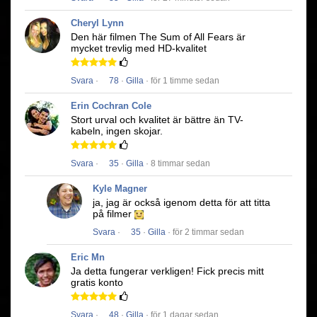
Cheryl Lynn
Den här filmen
The Sum of All Fears
är
mycket trevlig med HD-kvalitet
Svara
·
78
·
Gilla
· för 1 timme sedan
Erin Cochran Cole
Stort urval och kvalitet är bättre än TV-
kabeln, ingen skojar.
Svara
·
35
·
Gilla
· 8 timmar sedan
Kyle Magner
ja, jag är också igenom detta för att titta
på filmer
Svara
·
35
·
Gilla
· för 2 timmar sedan
Eric Mn
Ja detta fungerar verkligen!
Fick precis mitt
gratis konto
Svara
·
48
·
Gilla
· för 1 dagar sedan