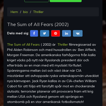
Hem
bio
Thriller
The Sum of All Fears
(
2002
)
Dela med sig:
The Sum of All Fears
(
2002
) är
Thriller
filmregisserad av
Phil Alden Robinson
och med huvudrollen av
Ben Affleck,
Morgan Freeman
.
De amerikanska farhågorna från kalla
kriget väcks på nytt när Rysslands president dör och
efterträds av en man med ett mystiskt förflutet.
Spänningarna mellan öst och väst ökar när CIA
misstänker att avhoppade ryska vetenskapsmän utvecklat
nya kärnvapen. Jack Ryan kallas in av CIA-chefen William
Cabot för att följa ett farofyllt spår mot en chockerande
slutsats; terrorister planerar att provocera fram ett krig
mellan USA och Ryssland genom att spränga en
atombomb på en stor amerikansk fotbollsmatch!