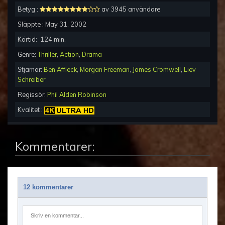
Betyg :
av 3945 användare
Släppte :
May 31, 2002
Körtid:
124
min.
Genre:
Thriller
,
Action
,
Drama
Stjärnor:
Ben Affleck
,
Morgan Freeman
,
James Cromwell
,
Liev
Schreiber
Regissör:
Phil Alden Robinson
Kvalitet :
Kommentarer:
12 kommentarer