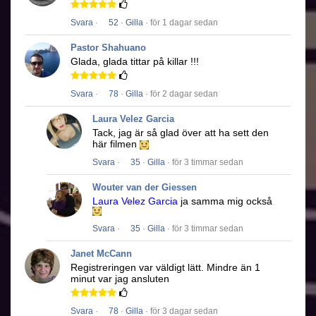
Svara
·
52
·
Gilla
· för 1 dagar sedan
Pastor Shahuano
Glada, glada tittar på killar !!!
Svara
·
78
·
Gilla
· för 2 dagar sedan
Laura Velez Garcia
Tack, jag är så glad över att ha sett den
här filmen
Svara
·
35
·
Gilla
· för 3 timmar sedan
Wouter van der Giessen
Laura Velez Garcia
ja samma mig också
Svara
·
35
·
Gilla
· för 3 timmar sedan
Janet McCann
Registreringen var väldigt lätt.
Mindre än 1
minut var jag ansluten
Svara
·
78
·
Gilla
· för 3 dagar sedan