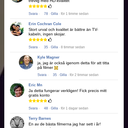
trevlig med HD-kvalitet
Svara
·
78
·
Gilla
· för 1 timme sedan
Erin Cochran Cole
Stort urval och kvalitet är bättre än TV-
kabeln, ingen skojar.
Svara
·
35
·
Gilla
· 8 timmar sedan
Kyle Magner
ja, jag är också igenom detta för att titta
på filmer
Svara
·
35
·
Gilla
· för 2 timmar sedan
Eric Mn
Ja detta fungerar verkligen!
Fick precis mitt
gratis konto
Svara
·
48
·
Gilla
· för 1 dagar sedan
Terry Barnes
En av de bästa filmerna jag har sett i år!