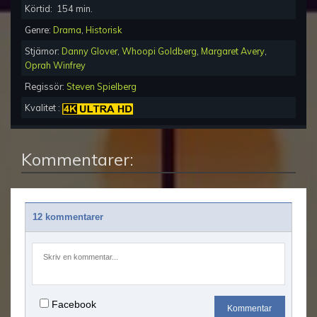
Körtid:
154
min.
Genre:
Drama
,
Historisk
Stjärnor:
Danny Glover
,
Whoopi Goldberg
,
Margaret Avery
,
Oprah Winfrey
Regissör:
Steven Spielberg
Kvalitet :
Kommentarer:
12 kommentarer
Facebook
Kommentar