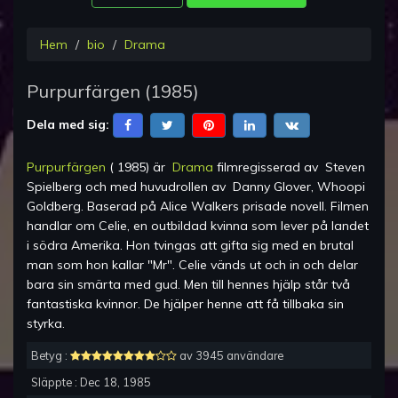
Hem
bio
Drama
Purpurfärgen
(
1985
)
Dela med sig:
Purpurfärgen
(
1985
) är
Drama
filmregisserad av
Steven
Spielberg
och med huvudrollen av
Danny Glover, Whoopi
Goldberg
.
Baserad på Alice Walkers prisade novell. Filmen
handlar om Celie, en outbildad kvinna som lever på landet
i södra Amerika. Hon tvingas att gifta sig med en brutal
man som hon kallar "Mr". Celie vänds ut och in och delar
bara sin smärta med gud. Men till hennes hjälp står två
fantastiska kvinnor. De hjälper henne att få tillbaka sin
styrka.
Betyg :
av 3945 användare
Släppte :
Dec 18, 1985