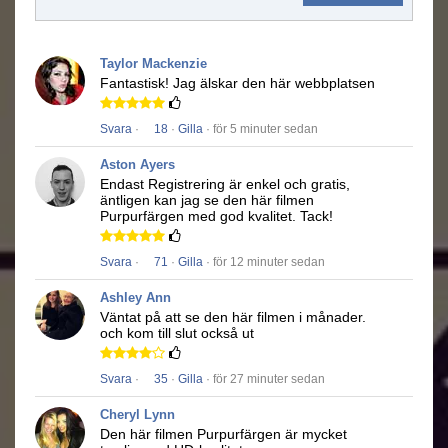
Taylor Mackenzie
Fantastisk!
Jag älskar den här webbplatsen
Svara
·
18
·
Gilla
· för 5 minuter sedan
Aston Ayers
Endast Registrering är enkel och gratis,
äntligen kan jag se den här filmen
Purpurfärgen
med god kvalitet.
Tack!
Svara
·
71
·
Gilla
· för 12 minuter sedan
Ashley Ann
Väntat på att se den här filmen i månader.
och kom till slut också ut
Svara
·
35
·
Gilla
· för 27 minuter sedan
Cheryl Lynn
Den här filmen
Purpurfärgen
är mycket