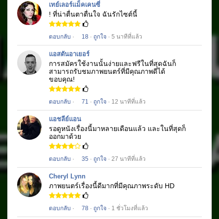
เทย์เลอร์แม็คเคนซี่
! ที่น่าตื่นตาตื่นใจ
ฉันรักไซต์นี้
ตอบกลับ
·
18
·
ถูกใจ
· 5 นาทีที่แล้ว
แอสตันอาเยอร์
การสมัครใช้งานนั้นง่ายและฟรีในที่สุดฉันก็
สามารถรับชมภาพยนตร์
ที่มีคุณภาพดีได้
ขอบคุณ!
ตอบกลับ
·
71
·
ถูกใจ
· 12 นาทีที่แล้ว
แอชลีย์แอน
รอดูหนังเรื่องนี้มาหลายเดือนแล้ว
และในที่สุดก็
ออกมาด้วย
ตอบกลับ
·
35
·
ถูกใจ
· 27 นาทีที่แล้ว
Cheryl Lynn
ภาพยนตร์เรื่อง
นี้ดีมากที่มีคุณภาพระดับ HD
ตอบกลับ
·
78
·
ถูกใจ
· 1 ชั่วโมงที่แล้ว