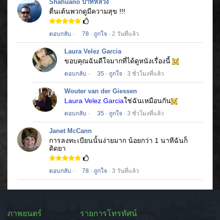
Shahuano บาทหลวง
ตื่นเต้นพวกดูมีความสุข !!!
ตอบกลับ
·
78
·
ถูกใจ
· 2 วันที่แล้ว
Laura Velez Garcia
ขอบคุณฉันดีใจมากที่ได้ดูหนังเรื่องนี้
ตอบกลับ
·
35
·
ถูกใจ
· 3 ชั่วโมงที่แล้ว
Wouter van der Giessen
Laura Velez Garcia
ใช่ฉันเหมือนกัน
ตอบกลับ
·
35
·
ถูกใจ
· 3 ชั่วโมงที่แล้ว
Janet McCann
การลงทะเบียนนั้นง่ายมาก
น้อยกว่า 1 นาทีฉันก็
ติดยา
ตอบกลับ
·
78
·
ถูกใจ
· 3 วันที่แล้ว
ภาพยนตร์
รายการโทรทัศน์