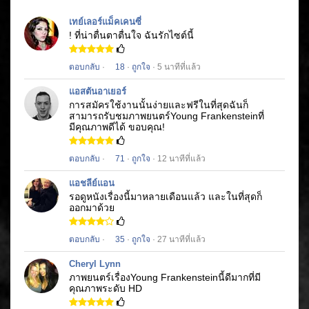
เทย์เลอร์แม็คเคนซี่
! ที่น่าตื่นตาตื่นใจ
ฉันรักไซต์นี้
ตอบกลับ
·
18
·
ถูกใจ
· 5 นาทีที่แล้ว
แอสตันอาเยอร์
การสมัครใช้งานนั้นง่ายและฟรีในที่สุดฉันก็
สามารถรับชมภาพยนตร์
Young Frankenstein
ที่
มีคุณภาพดีได้
ขอบคุณ!
ตอบกลับ
·
71
·
ถูกใจ
· 12 นาทีที่แล้ว
แอชลีย์แอน
รอดูหนังเรื่องนี้มาหลายเดือนแล้ว
และในที่สุดก็
ออกมาด้วย
ตอบกลับ
·
35
·
ถูกใจ
· 27 นาทีที่แล้ว
Cheryl Lynn
ภาพยนตร์เรื่อง
Young Frankenstein
นี้ดีมากที่มี
คุณภาพระดับ HD