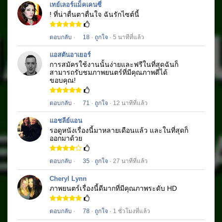
เทย์เลอร์แม็คเคนซี่
! ที่น่าตื่นตาตื่นใจ
ฉันรักไซต์นี้
ตอบกลับ
·
18
·
ถูกใจ
· 5 นาทีที่แล้ว
แอสตันอาเยอร์
การสมัครใช้งานนั้นง่ายและฟรีในที่สุดฉันก็
สามารถรับชมภาพยนตร์
ที่มีคุณภาพดีได้
ขอบคุณ!
ตอบกลับ
·
71
·
ถูกใจ
· 12 นาทีที่แล้ว
แอชลีย์แอน
รอดูหนังเรื่องนี้มาหลายเดือนแล้ว
และในที่สุดก็
ออกมาด้วย
ตอบกลับ
·
35
·
ถูกใจ
· 27 นาทีที่แล้ว
Cheryl Lynn
ภาพยนตร์เรื่อง
นี้ดีมากที่มีคุณภาพระดับ HD
ตอบกลับ
·
78
·
ถูกใจ
· 1 ชั่วโมงที่แล้ว