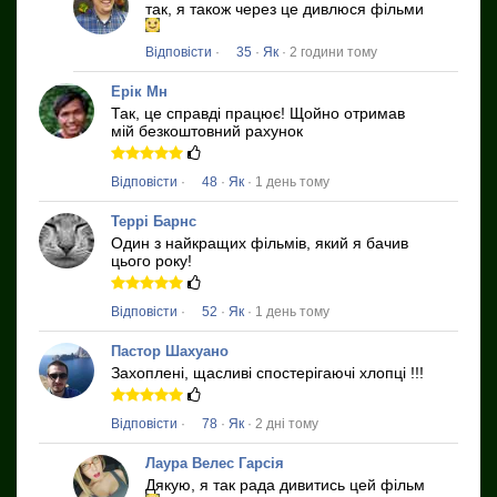
так, я також через це дивлюся фільми
Відповісти
·
35
·
Як
· 2 години тому
Ерік Мн
Так, це справді працює!
Щойно отримав
мій безкоштовний рахунок
Відповісти
·
48
·
Як
· 1 день тому
Террі Барнс
Один з найкращих фільмів, який я бачив
цього року!
Відповісти
·
52
·
Як
· 1 день тому
Пастор Шахуано
Захоплені, щасливі спостерігаючі хлопці !!!
Відповісти
·
78
·
Як
· 2 дні тому
Лаура Велес Гарсія
Дякую, я так рада дивитись цей фільм