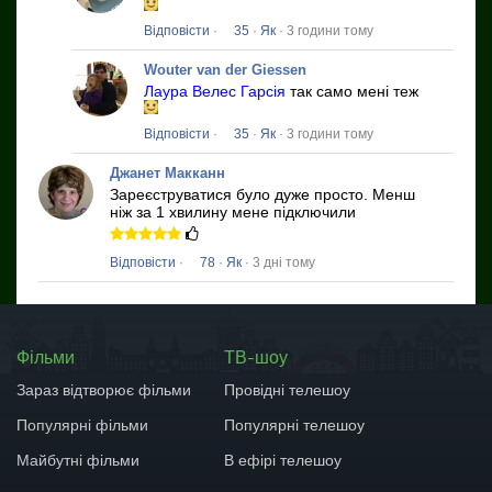
Відповісти
·
35
·
Як
· 3 години тому
Wouter van der Giessen
Лаура Велес Гарсія
так само мені теж
Відповісти
·
35
·
Як
· 3 години тому
Джанет Макканн
Зареєструватися було дуже просто.
Менш
ніж за 1 хвилину мене підключили
Відповісти
·
78
·
Як
· 3 дні тому
Фільми
ТВ-шоу
Зараз відтворює фільми
Провідні телешоу
Популярні фільми
Популярні телешоу
Майбутні фільми
В ефірі телешоу