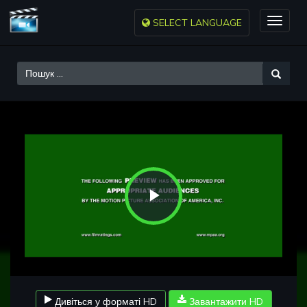
SELECT LANGUAGE
Toggle
naviga
Play
Video
Дивіться у форматі HD
Завантажити HD