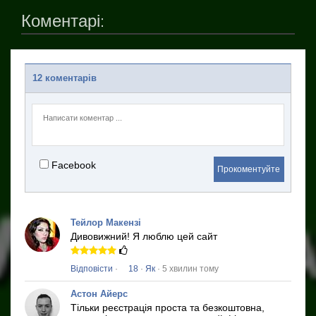
Коментарі:
12 коментарів
Facebook
Прокоментуйте
Тейлор Макензі
Дивовижний!
Я люблю цей сайт
Відповісти
·
18
·
Як
· 5 хвилин тому
Астон Айерс
Тільки реєстрація проста та безкоштовна,