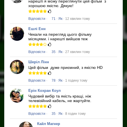
нарешті я можу переглянути цей фільм
з
хорошою якістю.
Дякую!
Відповісти
·
71
·
Як
· 12 хвилин тому
Ешлі Енн
Чекали на перегляд цього фільму
місяцями.
і нарешті вийшов теж
Відповісти
·
35
·
Як
· 27 хвилин тому
Шеріл Лінн
Цей фільм
дуже приємний, з якістю HD
Відповісти
·
78
·
Як
· 1 годину тому
Ерін Кохран Коул
Чудовий вибір та якість кращі, ніж
телевізійний кабель, не жартуйте.
Відповісти
·
35
·
Як
· 8 годин тому
Кайл Магнер