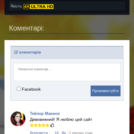
Якість:
Коментарі:
12 коментарів
Facebook
Прокоментуйте
Тейлор Макензі
Дивовижний!
Я люблю цей сайт
Відповісти
·
18
·
Як
· 5 хвилин тому