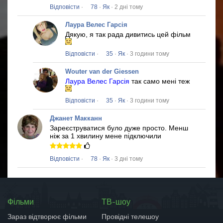
Відповісти
·
78
·
Як
· 2 дні тому
Лаура Велес Гарсія
Дякую, я так рада дивитись цей фільм
Відповісти
·
35
·
Як
· 3 години тому
Wouter van der Giessen
Лаура Велес Гарсія
так само мені теж
Відповісти
·
35
·
Як
· 3 години тому
Джанет Макканн
Зареєструватися було дуже просто.
Менш
ніж за 1 хвилину мене підключили
Відповісти
·
78
·
Як
· 3 дні тому
Фільми
ТВ-шоу
Зараз відтворює фільми
Провідні телешоу