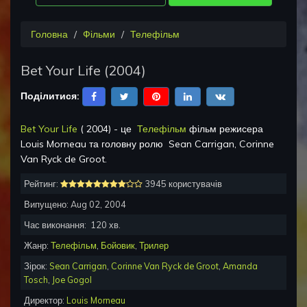
Головна
Фільми
Телефільм
Bet Your Life
(
2004
)
Поділитися:
Bet Your Life
(
2004
) - це
Телефільм
фільм режисера
Louis Morneau
та головну ролю
Sean Carrigan, Corinne
Van Ryck de Groot
.
Рейтинг:
3945 користувачів
Випущено:
Aug 02, 2004
Час виконання:
120
хв.
Жанр:
Телефільм
,
Бойовик
,
Трилер
Зірок:
Sean Carrigan
,
Corinne Van Ryck de Groot
,
Amanda
Tosch
,
Joe Gogol
Директор:
Louis Morneau