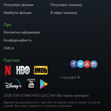
Популярні фільми
Популярні телешоу
Майбутні фільми
В ефірі телешоу
Про
Контактна інформація
Конфіденційність
DMCA
Партнер
Copyright ©
2026 TOP.VOXMOVIES123.COM
|
Всі права захищені
Відмова від відповідальності: Цей сайт не зберігає жодного файлу на своєму
сервері.
Весь вміст надається сторонніми сторонами.