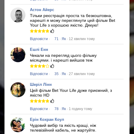
Астон Айерс
Тільки реєстрація проста та безкоштовна,
нарешті я можу переглянути цей фільм
Bet
Your Life
з хорошою якістю.
Дякую!
Відповісти
·
71
·
Як
· 12 хвилин тому
Ешлі Енн
Чекали на перегляд цього фільму
місяцями.
і нарешті вийшов теж
Відповісти
·
35
·
Як
· 27 хвилин тому
Шеріл Лінн
Цей фільм
Bet Your Life
дуже приємний, з
якістю HD
Відповісти
·
78
·
Як
· 1 годину тому
Ерін Кохран Коул
Чудовий вибір та якість кращі, ніж
телевізійний кабель, не жартуйте.