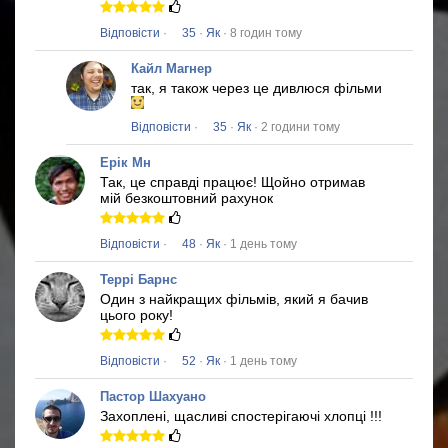
Відповісти
·
35
·
Як
· 8 годин тому
Кайл Магнер
так, я також через це дивлюся фільми
Відповісти
·
35
·
Як
· 2 години тому
Ерік Мн
Так, це справді працює!
Щойно отримав
мій безкоштовний рахунок
Відповісти
·
48
·
Як
· 1 день тому
Террі Барнс
Один з найкращих фільмів, який я бачив
цього року!
Відповісти
·
52
·
Як
· 1 день тому
Пастор Шахуано
Захоплені, щасливі спостерігаючі хлопці !!!