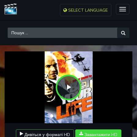
SELECT LANGUAGE
Toggle
naviga
Play
Video
Дивіться у форматі HD
Завантажити HD