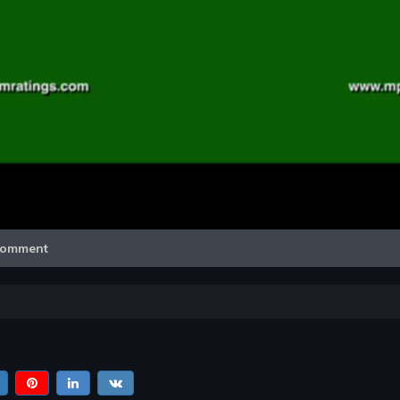
Video
omment