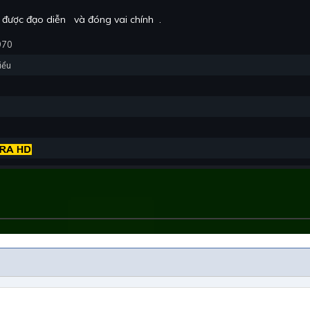
 được đạo diễn
và đóng vai chính
.
970
iểu