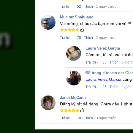
Trả lời
·
52
·
Thích
· 1 ngày trước
Mục sư Shahuano
Vui mừng, chúc các bạn xem vui vẻ !!!
Trả lời
·
78
·
Thích
· 2 ngày trước
Laura Velez Garcia
Cảm ơn, tôi rất vui khi 
Trả lời
·
35
·
Thích
· 3 giờ t
Đồ trang sức van der Gie
Laura Velez Garcia
cũng 
Trả lời
·
35
·
Thích
· 3 giờ t
Janet McCann
Đăng ký rất dễ dàng.
Chưa đầy 1 phút 
Trả lời
·
78
·
Thích
· 3 ngày trước