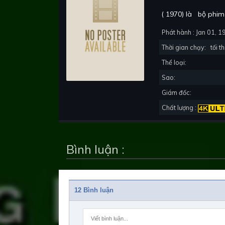
(
1970
) là
bộ phim
Phát hành :
Jan 01, 1
Thời gian chạy:
tối th
Thể loại:
Sao:
Giám đốc:
Chất lượng :
Bình luận :
12 Bình luận