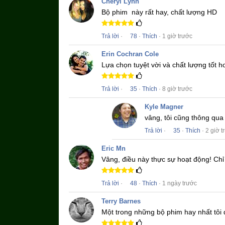
Cheryl Lynn
Bộ phim
này rất hay, chất lượng HD
Trả lời
·
78
·
Thích
· 1 giờ trước
Erin Cochran Cole
Lựa chọn tuyệt vời và chất lượng tốt 
Trả lời
·
35
·
Thích
· 8 giờ trước
Kyle Magner
vâng, tôi cũng thông qu
Trả lời
·
35
·
Thích
· 2 giờ t
Eric Mn
Vâng, điều này thực sự hoạt động!
Chỉ
Trả lời
·
48
·
Thích
· 1 ngày trước
Terry Barnes
Một trong những bộ phim hay nhất tôi