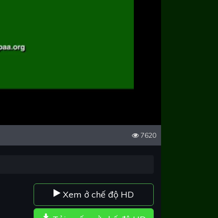
7620
Xem ở chế độ HD