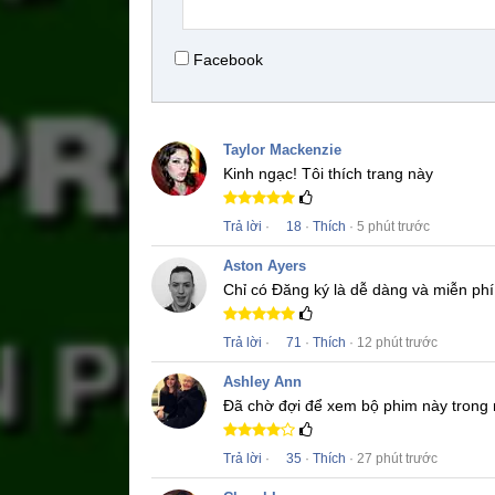
Facebook
Taylor Mackenzie
Kinh ngạc!
Tôi thích trang này
Trả lời
·
18
·
Thích
· 5 phút trước
Aston Ayers
Chỉ có Đăng ký là dễ dàng và miễn phí
Trả lời
·
71
·
Thích
· 12 phút trước
Ashley Ann
Đã chờ đợi để xem bộ phim này trong 
Trả lời
·
35
·
Thích
· 27 phút trước