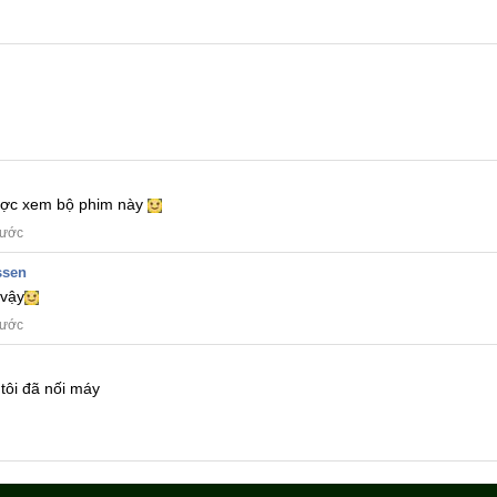
được xem bộ phim này
rước
ssen
vậy
rước
tôi đã nối máy