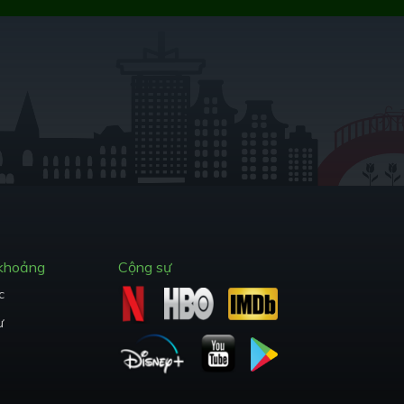
 khoảng
Cộng sự
c
ư
trên không