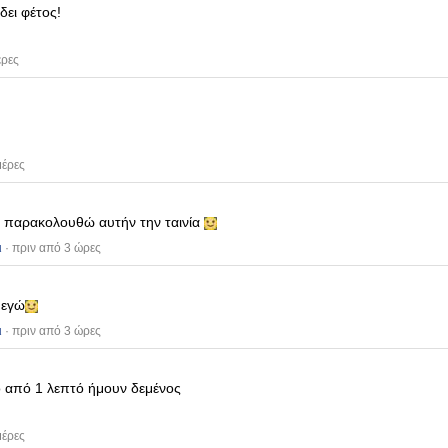
δει φέτος!
έρες
μέρες
υ παρακολουθώ αυτήν την ταινία
ι
· πριν από 3 ώρες
 εγώ
ι
· πριν από 3 ώρες
ο από 1 λεπτό ήμουν δεμένος
μέρες