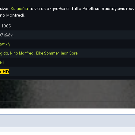
 είναι
Κωμωδία
ταινία σε σκηνοθεσία
Tullio Pinelli
και πρωταγωνιστού
Nino Manfredi
.
, 1965
07
ελάχ.
ντική
igida
,
Nino Manfredi
,
Elke Sommer
,
Jean Sorel
lli