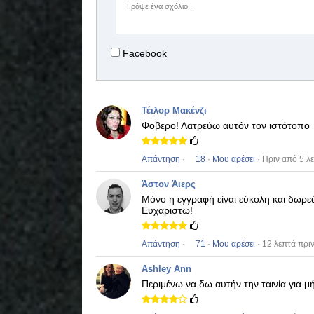
Facebook
Τέιλορ Μακένζι
Φοβερο!
Λατρεύω αυτόν τον ιστότοπο
Απάντηση
·
18
·
Μου αρέσει
· Πριν από 5 λ
Άστον Άιερς
Μόνο η εγγραφή είναι εύκολη και δωρ
Ευχαριστώ!
Απάντηση
·
71
·
Μου αρέσει
· 12 λεπτά πρι
Ashley Ann
Περιμένω να δω αυτήν την ταινία για μ