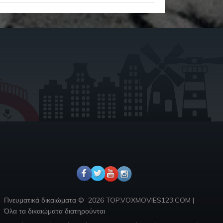
Πνευματικά δικαιώματα ©
2026 TOP.VOXMOVIES123.COM
|
Όλα τα δικαιώματα διατηρούνται