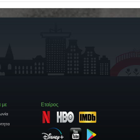
ά με
Εταίρος
ωνία
ότητα