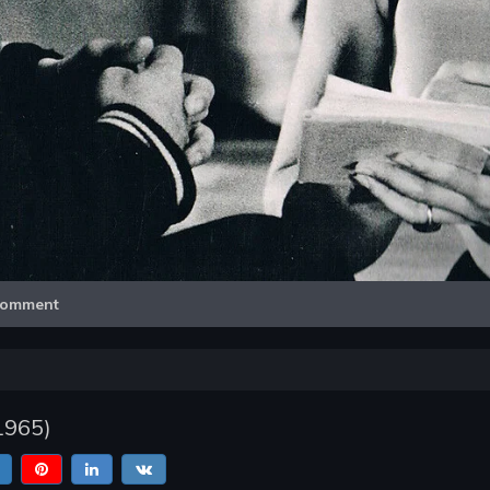
Video
omment
1965
)