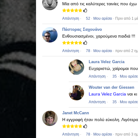
Μία από τις καλύτερες ταινίες που έχω 
Απάντηση
·
52
·
Μου αρέσει
· Πριν από 1 μ
Πάστορας Σαχουάνο
Ενθουσιασμένοι, χαρούμενα παιδιά !!!
Απάντηση
·
78
·
Μου αρέσει
· πριν από 2 η
Laura Velez Garcia
Ευχαριστώ, χαίρομαι πο
Απάντηση
·
35
·
Μου αρέσε
Wouter van der Giessen
Laura Velez Garcia
ναι κι
Απάντηση
·
35
·
Μου αρέσε
Janet McCann
Η εγγραφή ήταν πολύ εύκολη.
Λιγότερ
Απάντηση
·
78
·
Μου αρέσει
· πριν από 3 η