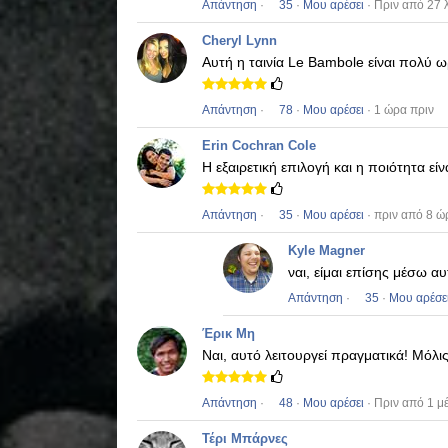
Απάντηση
·
35
·
Μου αρέσει
· Πριν από 27 
Cheryl Lynn
Αυτή η ταινία
Le Bambole
είναι πολύ ω
Απάντηση
·
78
·
Μου αρέσει
· 1 ώρα πριν
Erin Cochran Cole
Η εξαιρετική επιλογή και η ποιότητα ε
Απάντηση
·
35
·
Μου αρέσει
· πριν από 8 ώ
Kyle Magner
ναι, είμαι επίσης μέσω α
Απάντηση
·
35
·
Μου αρέσε
Έρικ Μη
Ναι, αυτό λειτουργεί πραγματικά!
Μόλις
Απάντηση
·
48
·
Μου αρέσει
· Πριν από 1 μ
Τέρι Μπάρνες