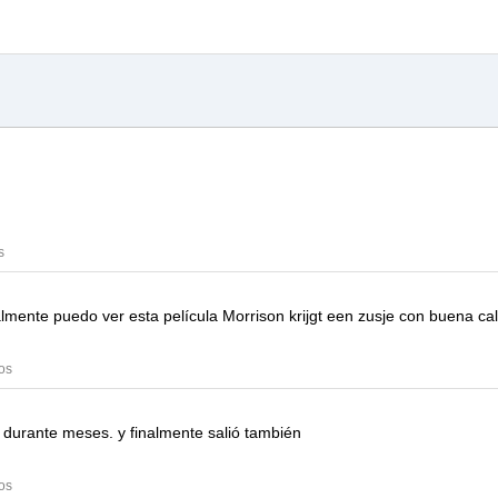
s
inalmente puedo ver esta película
Morrison krijgt een zusje
con buena cal
os
a durante meses.
y finalmente salió también
os