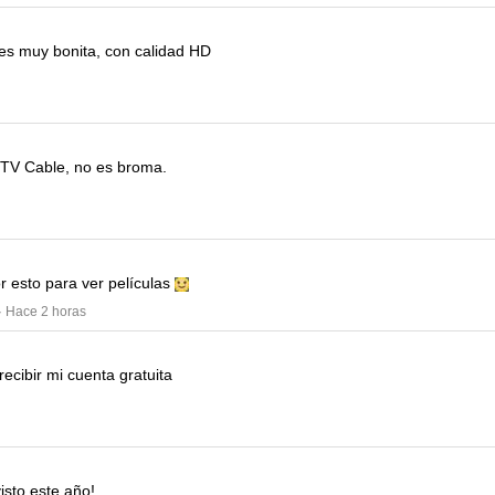
es muy bonita, con calidad HD
 TV Cable, no es broma.
r esto para ver películas
· Hace 2 horas
ecibir mi cuenta gratuita
isto este año!