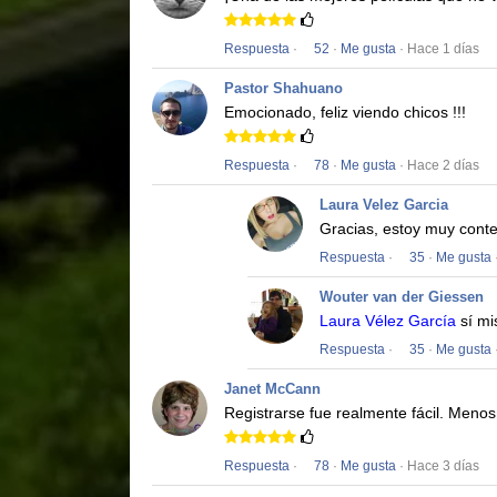
Respuesta
·
52
·
Me gusta
· Hace 1 días
Pastor Shahuano
Emocionado, feliz viendo chicos !!!
Respuesta
·
78
·
Me gusta
· Hace 2 días
Laura Velez Garcia
Gracias, estoy muy conte
Respuesta
·
35
·
Me gusta
Wouter van der Giessen
Laura Vélez García
sí mi
Respuesta
·
35
·
Me gusta
Janet McCann
Registrarse fue realmente fácil.
Menos 
Respuesta
·
78
·
Me gusta
· Hace 3 días