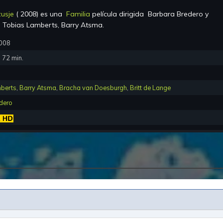
zusje
(
2008
) es una
Familia
película dirigida
Barbara Bredero
y
r
Tobias Lamberts, Barry Atsma
.
2008
:
72
min.
berts
,
Barry Atsma
,
Bracha van Doesburgh
,
Britt de Lange
dero