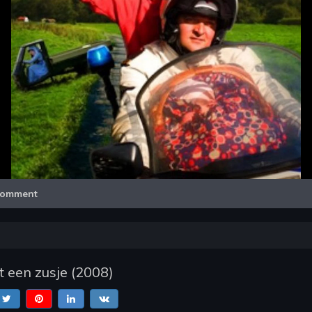
Video
omment
t een zusje
(
2008
)