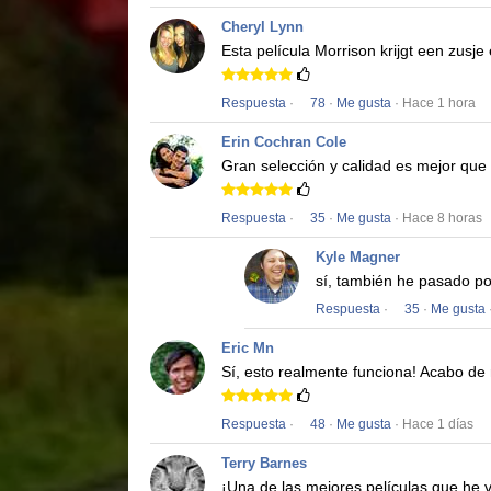
Cheryl Lynn
Esta película
Morrison krijgt een zusje
Respuesta
·
78
·
Me gusta
· Hace 1 hora
Erin Cochran Cole
Gran selección y calidad es mejor que
Respuesta
·
35
·
Me gusta
· Hace 8 horas
Kyle Magner
sí, también he pasado po
Respuesta
·
35
·
Me gusta
Eric Mn
Sí, esto realmente funciona!
Acabo de r
Respuesta
·
48
·
Me gusta
· Hace 1 días
Terry Barnes
¡Una de las mejores películas que he v