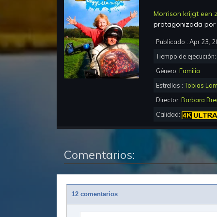
Morrison krijgt een 
protagonizada po
Publicado :
Apr 23, 
Tiempo de ejecución
Género:
Familia
Estrellas :
Tobias Lam
Director:
Barbara Bre
Calidad:
Comentarios:
12 comentarios