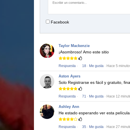
Facebook
Taylor Mackenzie
¡Asombroso!
Amo este sitio
Respuesta
·
18
·
Me gusta
· Hace 5 minuto
Aston Ayers
Solo Registrarse es fácil y gratuito, f
Respuesta
·
71
·
Me gusta
· Hace 12 minut
Ashley Ann
He estado esperando ver esta películ
Respuesta
·
35
·
Me gusta
· Hace 27 minut