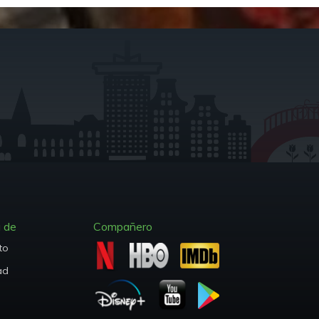
 de
Compañero
to
ad
ire