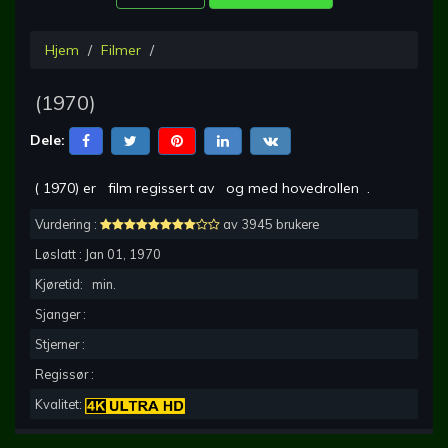
Hjem
Filmer
(
1970
)
Dele:
(
1970
) er
film regissert av
og med hovedrollen
.
Vurdering :
av 3945 brukere
Løslatt :
Jan 01, 1970
Kjøretid:
min.
Sjanger :
Stjerner :
Regissør :
Kvalitet: