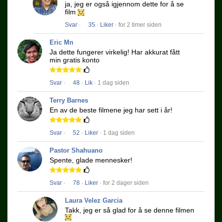
ja, jeg er også igjennom dette for å se
film
Svar
·
35
·
Liker
· for 2 timer siden
Eric Mn
Ja dette fungerer virkelig!
Har akkurat fått
min gratis konto
Svar
·
48
·
Lik
· 1 dag siden
Terry Barnes
En av de beste filmene jeg har sett i år!
Svar
·
52
·
Liker
· 1 dag siden
Pastor Shahuano
Spente, glade mennesker!
Svar
·
78
·
Liker
· for 2 dager siden
Laura Velez Garcia
Takk, jeg er så glad for å se denne filmen