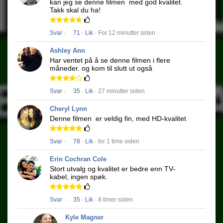
kan jeg se denne filmen
med god kvalitet.
Takk skal du ha!
Svar
·
71
·
Lik
· For 12 minutter siden
Ashley Ann
Har ventet på å se denne filmen i flere
måneder.
og kom til slutt ut også
Svar
·
35
·
Lik
· 27 minutter siden
Cheryl Lynn
Denne filmen
er veldig fin, med HD-kvalitet
Svar
·
78
·
Lik
· for 1 time siden
Erin Cochran Cole
Stort utvalg og kvalitet er bedre enn TV-
kabel, ingen spøk.
Svar
·
35
·
Lik
· 8 timer siden
Kyle Magner