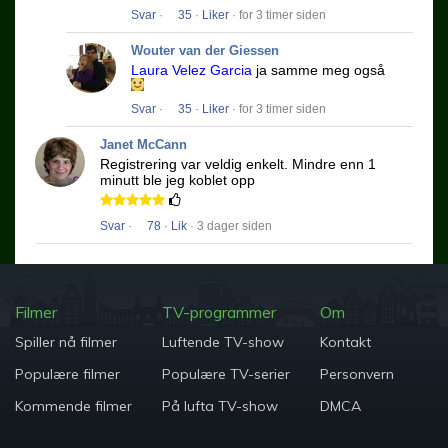
Svar
·
35
·
Liker
· for 3 timer siden
Wouter van der Giessen
Laura Velez Garcia
ja samme meg også
Svar
·
35
·
Liker
· for 3 timer siden
Janet McCann
Registrering var veldig enkelt.
Mindre enn 1
minutt ble jeg koblet opp
Svar
·
78
·
Lik
· 3 dager siden
Filmer
TV-programmer
Om
Spiller nå filmer
Luftende TV-show
Kontakt
Populære filmer
Populære TV-serier
Personvern
Kommende filmer
På lufta TV-show
DMCA