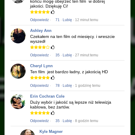
końcu mogę obejrzeć ten film
w dobrej
jakości.
Dziękuję Ci!
Odpowiedz
·
71
·
Lubię
· 12 minut temu
Ashley Ann
Czekałem na ten film od miesięcy.
i wreszcie
wyszedł
Odpowiedz
·
35
·
Lubię
· 27 minut temu
Cheryl Lynn
Ten film
jest bardzo ładny, z jakością HD
Odpowiedz
·
78
·
Lubię
· 1 godzinę temu
Erin Cochran Cole
Duży wybór i jakość są lepsze niż telewizja
kablowa, bez żartów.
Odpowiedz
·
35
·
Lubię
· 8 godzin temu
Kyle Magner