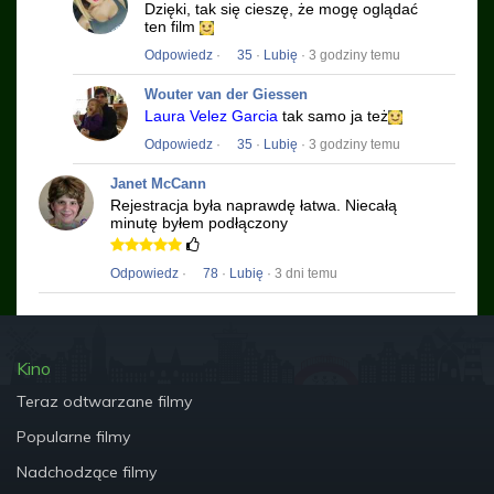
Dzięki, tak się cieszę, że mogę oglądać
ten film
Odpowiedz
·
35
·
Lubię
· 3 godziny temu
Wouter van der Giessen
Laura Velez Garcia
tak samo ja też
Odpowiedz
·
35
·
Lubię
· 3 godziny temu
Janet McCann
Rejestracja była naprawdę łatwa.
Niecałą
minutę byłem podłączony
Odpowiedz
·
78
·
Lubię
· 3 dni temu
Kino
Teraz odtwarzane filmy
Popularne filmy
Nadchodzące filmy