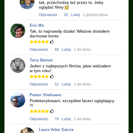
tak, przechodzę też przez to, żeby
oglądać filmy
Odpowiedz
·
35
·
Lubię
· 2 godziny temu
Eric Mn
Tak, to naprawdę działa!
Właśnie dostałem
darmowe konto
Odpowiedz
·
48
·
Lubię
· 1 dni temu
Terry Barnes
Jeden z najlepszych filmów, jakie widziałem
w tym roku!
Odpowiedz
·
52
·
Lubię
· 1 dni temu
Pastor Shahuano
Podekscytowani, szczęśliwi faceci oglądający
!!!
Odpowiedz
·
78
·
Lubię
· 2 dni temu
Laura Velez Garcia