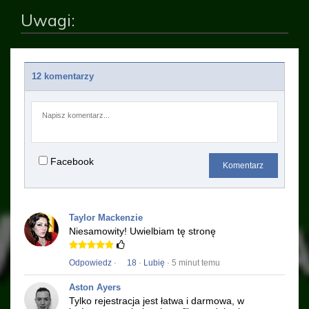
Uwagi:
12 komentarzy
Facebook
Komentarz
Taylor Mackenzie
Niesamowity!
Uwielbiam tę stronę
Odpowiedz
·
18
·
Lubię
· 5 minut temu
Aston Ayers
Tylko rejestracja jest łatwa i darmowa, w