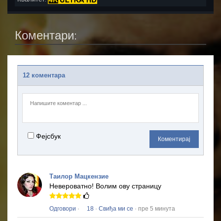
Коментари:
12 коментара
Фејсбук
Коментирај
Таилор Мацкензие
Невероватно!
Волим ову страницу
Одговори
·
18
·
Свиђа ми се
· пре 5 минута