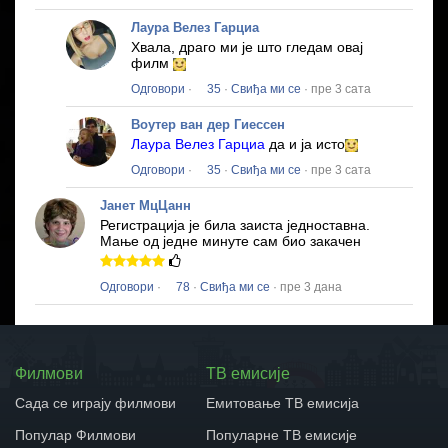
Лаура Велез Гарциа
Хвала, драго ми је што гледам овај
филм
Одговори
·
35
·
Свиђа ми се
· пре 3 сата
Воутер ван дер Гиессен
Лаура Велез Гарциа
да и ја исто
Одговори
·
35
·
Свиђа ми се
· пре 3 сата
Јанет МцЦанн
Регистрација је била заиста једноставна.
Мање од једне минуте сам био закачен
Одговори
·
78
·
Свиђа ми се
· пре 3 дана
Филмови
ТВ емисије
Сада се играју филмови
Емитовање ТВ емисија
Популар Филмови
Популарне ТВ емисије