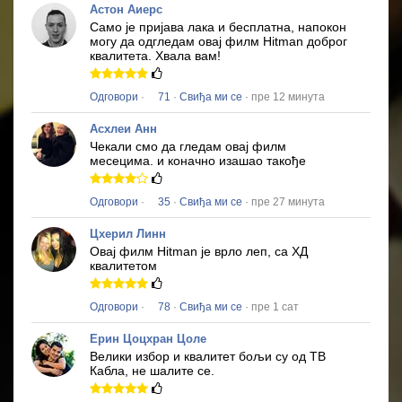
Астон Аиерс
Само је пријава лака и бесплатна, напокон
могу да одгледам овај филм
Hitman
доброг
квалитета.
Хвала вам!
Одговори
·
71
·
Свиђа ми се
· пре 12 минута
Асхлеи Анн
Чекали смо да гледам овај филм
месецима.
и коначно изашао такође
Одговори
·
35
·
Свиђа ми се
· пре 27 минута
Цхерил Линн
Овај филм
Hitman
је врло леп, са ХД
квалитетом
Одговори
·
78
·
Свиђа ми се
· пре 1 сат
Ерин Цоцхран Цоле
Велики избор и квалитет бољи су од ТВ
Кабла, не шалите се.