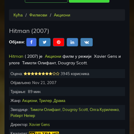
Кућа
Филмови
Акциони
Hitman
(
2007
)
Објави:
Hitman
(
2007
) је
Акциони
филм у режији
Xavier Gens
и
улоге
Тимоти Олифант, Dougray Scott
.
Оцена:
3945 корисника
Објављено:
Nov 21, 2007
Трајање:
89
мин.
Жанр:
Акциони
,
Трилер
,
Драма
Звездице :
Тимоти Олифант
,
Dougray Scott
,
Олга Куриленко
,
Роберт Непер
Директор:
Xavier Gens
Квалитет: