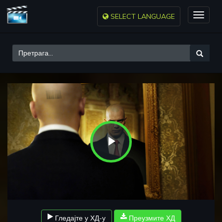
SELECT LANGUAGE
Toggle
naviga
Play
Video
Гледајте у ХД-у
Преузмите ХД