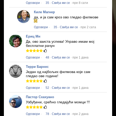
Одговори
·
35
·
Свиђа ми се
· пре 8 сати
Киле Магнер
да, и ја сам кроз ово гледао филмове
Одговори
·
35
·
Свиђа ми се
· пре 2 сата
Ериц Мн
Да, ово заиста успева!
Управо имам мој
бесплатни рачун
Одговори
·
48
·
Свиђа ми се
· пре 1 дана
Терри Барнес
Један од најбољих филмова које сам
гледао ове године!
Одговори
·
52
·
Свиђа ми се
· пре 1 дана
Пастор Схахуано
Узбуђени, срећно гледајући момци !!!
Одговори
·
78
·
Свиђа ми се
· пре 2 дана