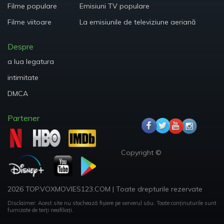
Filme populare
Emisiuni TV populare
Filme viitoare
La emisiunile de televiziune aeriană
Despre
a lua legatura
intimitate
DMCA
Partener
Copyright ©
2026 TOP.VOXMOVIES123.COM
|
Toate drepturile rezervate
Disclaimer: Acest site nu stochează fișiere pe serverul său.
Toate conținuturile sunt
furnizate de terți neafiliați.