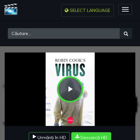
SELECT LANGUAGE
Toggle
naviga
Play
Video
Urmăriți în HD
Descarcă HD