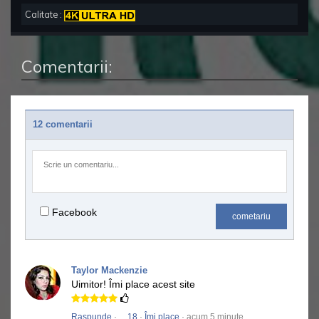
Calitate :
Comentarii:
12 comentarii
Facebook
cometariu
Taylor Mackenzie
Uimitor!
Îmi place acest site
Raspunde
·
18
·
Îmi place
· acum 5 minute