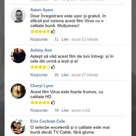
Aston Ayers
Doar Înregistrare este ușor și gratuit, în
sfârșit pot viziona acest film
Virus
cu o
calitate bună.
Mulțumesc!
Raspunde
·
71
·
Like
· acum 12 minute
Ashley Ann
Aștept să văd acest film de luni întregi.
și în
cele din urmă a ieșit și el
Raspunde
·
35
·
Like
· acum 27 minute
Cheryl Lynn
Acest film
Virus
este foarte frumos, cu
calitate HD
Raspunde
·
78
·
Like
· acum o oră
Erin Cochran Cole
O selecție excelentă și o calitate este mai
bună decât TV Cable, fără glume.