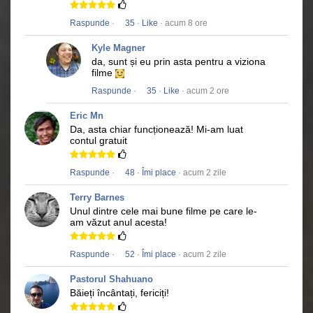
Raspunde
·
35
·
Like
· acum 8 ore
Kyle Magner
da, sunt și eu prin asta pentru a viziona
filme
Raspunde
·
35
·
Like
· acum 2 ore
Eric Mn
Da, asta chiar funcționează!
Mi-am luat
contul gratuit
Raspunde
·
48
·
Îmi place
· acum 2 zile
Terry Barnes
Unul dintre cele mai bune filme pe care le-
am văzut anul acesta!
Raspunde
·
52
·
Îmi place
· acum 2 zile
Pastorul Shahuano
Băieți încântați, fericiți!