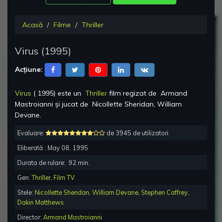
Acasă
Filme
Thriller
Virus
(
1995
)
Acțiune:
Virus
(
1995
) este un
Thriller
film regizat de
Armand
Mastroianni
și jucat de
Nicollette Sheridan, William
Devane
.
Evaluare:
de 3945 de utilizatori
Eliberată :
May 08, 1995
Durata de rulare:
92
min.
Gen:
Thriller
,
Film TV
Stele:
Nicollette Sheridan
,
William Devane
,
Stephen Caffrey
,
Dakin Matthews
Director:
Armand Mastroianni