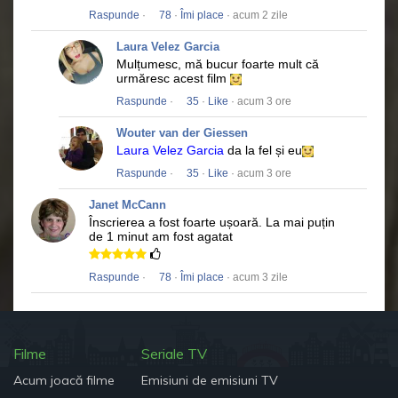
Raspunde
·
78
·
Îmi place
· acum 2 zile
Laura Velez Garcia
Mulțumesc, mă bucur foarte mult că
urmăresc acest film
Raspunde
·
35
·
Like
· acum 3 ore
Wouter van der Giessen
Laura Velez Garcia
da la fel și eu
Raspunde
·
35
·
Like
· acum 3 ore
Janet McCann
Înscrierea a fost foarte ușoară.
La mai puțin
de 1 minut am fost agatat
Raspunde
·
78
·
Îmi place
· acum 3 zile
Filme
Seriale TV
Acum joacă filme
Emisiuni de emisiuni TV