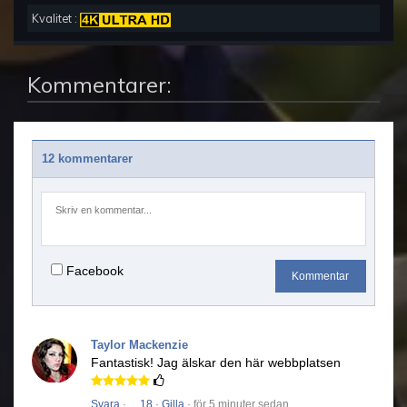
Kvalitet :
Kommentarer:
12 kommentarer
Facebook
Kommentar
Taylor Mackenzie
Fantastisk!
Jag älskar den här webbplatsen
Svara
·
18
·
Gilla
· för 5 minuter sedan