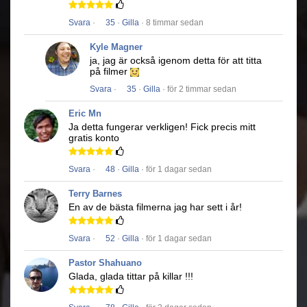
Svara
·
35
·
Gilla
· 8 timmar sedan
Kyle Magner
ja, jag är också igenom detta för att titta
på filmer
Svara
·
35
·
Gilla
· för 2 timmar sedan
Eric Mn
Ja detta fungerar verkligen!
Fick precis mitt
gratis konto
Svara
·
48
·
Gilla
· för 1 dagar sedan
Terry Barnes
En av de bästa filmerna jag har sett i år!
Svara
·
52
·
Gilla
· för 1 dagar sedan
Pastor Shahuano
Glada, glada tittar på killar !!!