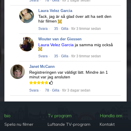
Svara
·
78
·
Gilla
· för 2 dagar sedan
Laura Velez Garcia
Tack, jag är så glad över att ha sett den
här filmen
Svara
·
35
·
Gilla
· för 3 timmar sedan
Wouter van der Giessen
Laura Velez Garcia
ja samma mig också
Svara
·
35
·
Gilla
· för 3 timmar sedan
Janet McCann
Registreringen var väldigt lätt.
Mindre än 1
minut var jag ansluten
Svara
·
78
·
Gilla
· för 3 dagar sedan
bio
Tv program
Handla om
Spela nu filmer
Luftande TV-program
Kontakt