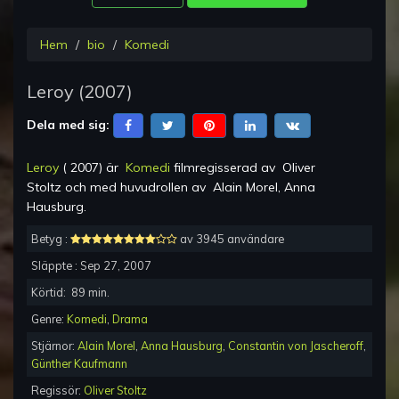
Hem
bio
Komedi
Leroy
(
2007
)
Dela med sig:
Leroy
(
2007
) är
Komedi
filmregisserad av
Oliver
Stoltz
och med huvudrollen av
Alain Morel, Anna
Hausburg
.
Betyg :
av 3945 användare
Släppte :
Sep 27, 2007
Körtid:
89
min.
Genre:
Komedi
,
Drama
Stjärnor:
Alain Morel
,
Anna Hausburg
,
Constantin von Jascheroff
,
Günther Kaufmann
Regissör:
Oliver Stoltz