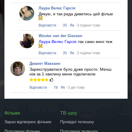
Лаура Велес Гарсія
Дякую, я так рада дивитись цей фільм
Відповісти
·
35
·
Як
· 3 години тому
Wouter van der Giessen
Лаура Велес Гарсія
так само мені теж
Відповісти
·
35
·
Як
· 3 години тому
Джанет Макканн
Зареєструватися було дуже просто.
Менш
ніж за 1 хвилину мене підключили
Відповісти
·
78
·
Як
· 3 дні тому
Фільми
ТВ-шоу
Зараз відтворює фільми
Провідні телешоу
Популярні фільми
Популярні телешоу