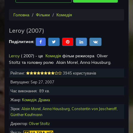
Головна
Фільми
Комедія
Leroy
(
2007
)
Поділитися:
Leroy
(
2007
) - це
Комедія
фільм режисера
Oliver
Stoltz
та головну ролю
Alain Morel, Anna Hausburg
.
Рейтинг:
3945 користувачів
Випущено:
Sep 27, 2007
Час виконання:
89
хв.
Жанр:
Комедія
,
Драма
Зірок:
Alain Morel
,
Anna Hausburg
,
Constantin von Jascheroff
,
Günther Kaufmann
Директор:
Oliver Stoltz
Якість: