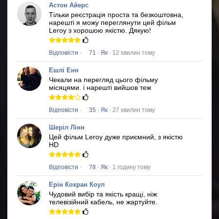
Астон Айерс
Тільки реєстрація проста та безкоштовна,
нарешті я можу переглянути цей фільм
Leroy
з хорошою якістю.
Дякую!
Відповісти
·
71
·
Як
· 12 хвилин тому
Ешлі Енн
Чекали на перегляд цього фільму
місяцями.
і нарешті вийшов теж
Відповісти
·
35
·
Як
· 27 хвилин тому
Шеріл Лінн
Цей фільм
Leroy
дуже приємний, з якістю
HD
Відповісти
·
78
·
Як
· 1 годину тому
Ерін Кохран Коул
Чудовий вибір та якість кращі, ніж
телевізійний кабель, не жартуйте.