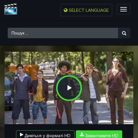
SELECT LANGUAGE
Toggle
naviga
Play
Video
Дивіться у форматі HD
Завантажити HD