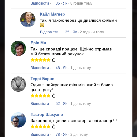
Відповісти
·
35
·
Як
· 8 годин тому
Кайл Магнер
так, я також через це дивлюся фільми
Відповісти
·
35
·
Як
· 2 години тому
Ерік Мн
Так, це справді працює!
Щойно отримав
мій безкоштовний рахунок
Відповісти
·
48
·
Як
· 1 день тому
Террі Барнс
Один з найкращих фільмів, який я бачив
цього року!
Відповісти
·
52
·
Як
· 1 день тому
Пастор Шахуано
Захоплені, щасливі спостерігаючі хлопці !!!
Відповісти
·
78
·
Як
· 2 дні тому