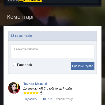
Коментарі:
12 коментарів
Facebook
Прокоментуйте
Тейлор Макензі
Дивовижний!
Я люблю цей сайт
Відповісти
·
18
·
Як
· 5 хвилин тому