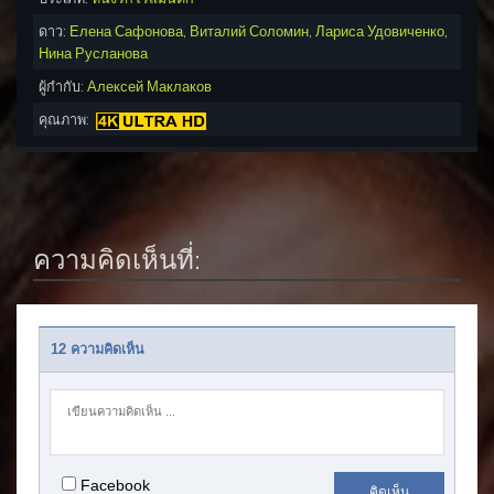
ดาว:
Елена Сафонова
,
Виталий Соломин
,
Лариса Удовиченко
,
Нина Русланова
ผู้กำกับ:
Алексей Маклаков
คุณภาพ:
ความคิดเห็นที่:
12 ความคิดเห็น
Facebook
คิดเห็น