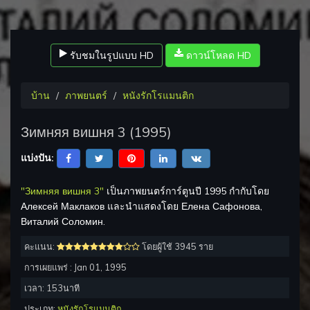
รับชมในรูปแบบ HD
ดาวน์โหลด HD
บ้าน
ภาพยนตร์
หนังรักโรแมนติก
Зимняя вишня 3 (1995)
แบ่งปัน:
"Зимняя вишня 3"
เป็นภาพยนตร์การ์ตูนปี 1995 กำกับโดย
Алексей Маклаков และนำแสดงโดย Елена Сафонова,
Виталий Соломин.
คะแนน:
โดยผู้ใช้ 3945 ราย
การเผยแพร่ :
Jan 01, 1995
เวลา:
153
นาที
ประเภท:
หนังรักโรแมนติก