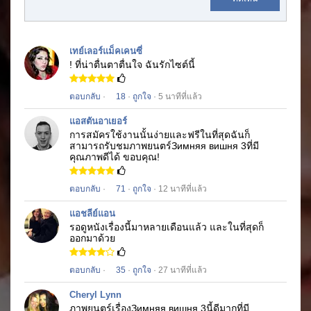
เทย์เลอร์แม็คเคนซี่
! ที่น่าตื่นตาตื่นใจ
ฉันรักไซต์นี้
ตอบกลับ
·
18
·
ถูกใจ
· 5 นาทีที่แล้ว
แอสตันอาเยอร์
การสมัครใช้งานนั้นง่ายและฟรีในที่สุดฉันก็
สามารถรับชมภาพยนตร์
Зимняя вишня 3
ที่มี
คุณภาพดีได้
ขอบคุณ!
ตอบกลับ
·
71
·
ถูกใจ
· 12 นาทีที่แล้ว
แอชลีย์แอน
รอดูหนังเรื่องนี้มาหลายเดือนแล้ว
และในที่สุดก็
ออกมาด้วย
ตอบกลับ
·
35
·
ถูกใจ
· 27 นาทีที่แล้ว
Cheryl Lynn
ภาพยนตร์เรื่อง
Зимняя вишня 3
นี้ดีมากที่มี