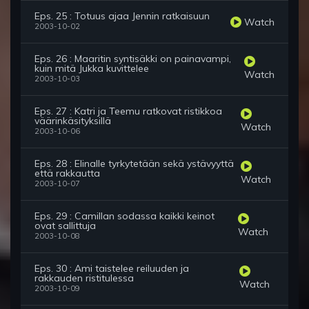
Eps. 25 : Totuus ajaa Jennin ratkaisuun
Watch
2003-10-02
Eps. 26 : Maaritin syntisäkki on painavampi,
kuin mitä Jukka kuvittelee
Watch
2003-10-03
Eps. 27 : Katri ja Teemu ratkovat ristikkoa
väärinkäsityksillä
Watch
2003-10-06
Eps. 28 : Elinalle tyrkytetään sekä ystävyyttä
että rakkautta
Watch
2003-10-07
Eps. 29 : Camillan sodassa kaikki keinot
ovat sallittuja
Watch
2003-10-08
Eps. 30 : Ami taistelee reiluuden ja
rakkauden ristitulessa
Watch
2003-10-09