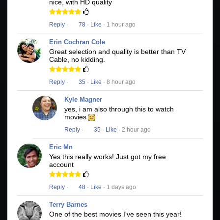
nice, with HD quality
Reply
·
78
·
Like
· 1 hour ago
Erin Cochran Cole
Great selection and quality is better than TV
Cable, no kidding.
Reply
·
35
·
Like
· 8 hour ago
Kyle Magner
yes, i am also through this to watch
movies
Reply
·
35
·
Like
· 2 hour ago
Eric Mn
Yes this really works! Just got my free
account
Reply
·
48
·
Like
· 1 days ago
Terry Barnes
One of the best movies I've seen this year!