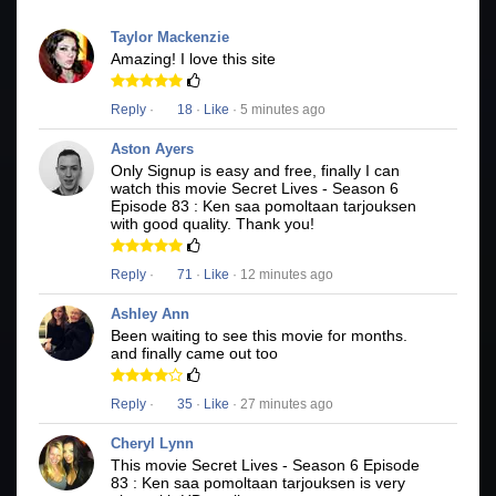
Taylor Mackenzie
Amazing! I love this site
Reply
·
18
·
Like
· 5 minutes ago
Aston Ayers
Only Signup is easy and free, finally I can
watch this movie Secret Lives - Season 6
Episode 83 : Ken saa pomoltaan tarjouksen
with good quality. Thank you!
Reply
·
71
·
Like
· 12 minutes ago
Ashley Ann
Been waiting to see this movie for months.
and finally came out too
Reply
·
35
·
Like
· 27 minutes ago
Cheryl Lynn
This movie Secret Lives - Season 6 Episode
83 : Ken saa pomoltaan tarjouksen is very