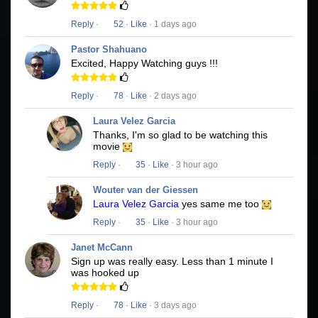
Reply
·
52
·
Like
· 1 days ago
Pastor Shahuano
Excited, Happy Watching guys !!!
Reply
·
78
·
Like
· 2 days ago
Laura Velez Garcia
Thanks, I'm so glad to be watching this
movie
Reply
·
35
·
Like
· 3 hour ago
Wouter van der Giessen
Laura Velez Garcia
yes same me too
Reply
·
35
·
Like
· 3 hour ago
Janet McCann
Sign up was really easy. Less than 1 minute I
was hooked up
Reply
·
78
·
Like
· 3 days ago