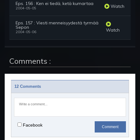
Eps. 156 : Ken ei tiedä, ketä kumartaa
Watch
2004-05-05
Eps. 157 : Viesti menneisyydestä tyrmää
Sepon
Watch
2004-05-06
Comments :
12 Comments
Facebook
Comment