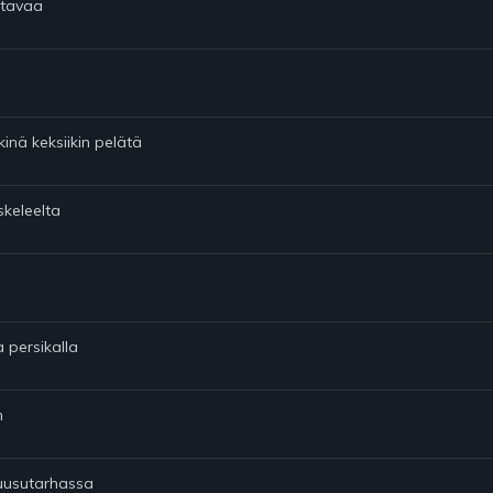
ettavaa
kinä keksiikin pelätä
keleelta
 persikalla
n
ruusutarhassa