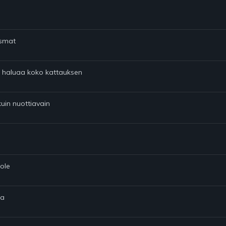
asmat
aan haluaa koko kattauksen
kuin nuottiavain
 ole
sa