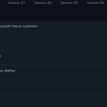
Season 23
Season 24
Season 25
Season 26
a pysäytti Sepon sydämen
a
ja yllättyy