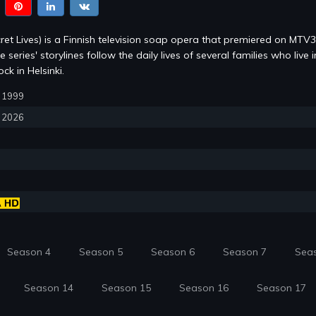
ret Lives) is a Finnish television soap opera that premiered on MTV
series' storylines follow the daily lives of several families who live i
k in Helsinki.
5, 1999
, 2026
Season 4
Season 5
Season 6
Season 7
Sea
Season 14
Season 15
Season 16
Season 17