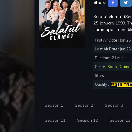
Share:
Salatut elämät (Sec
25 January 1999. The 
same apartment bloc
First Air Date : Jan 2
Last Air Date : Jun 26
Runtime : 21 min.
Genre :
Soap
,
Drama
Stars :
Quality :
Season 1
Season 2
Season 3
Season 11
Season 12
Season 13