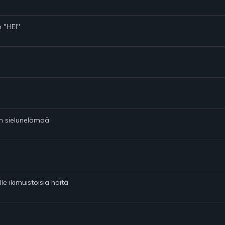
n "HEI"
n
en sielunelämää
le ikimuistoisia häitä