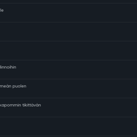
le
linnoihin
pimeän puolen
ikapommin tikittävän