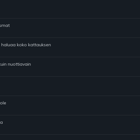
asmat
aan haluaa koko kattauksen
kuin nuottiavain
 ole
sa