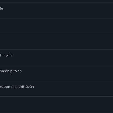
le
linnoihin
pimeän puolen
ikapommin tikittävän