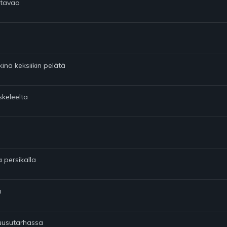
ettavaa
kinä keksiikin pelätä
keleelta
 persikalla
n
ruusutarhassa