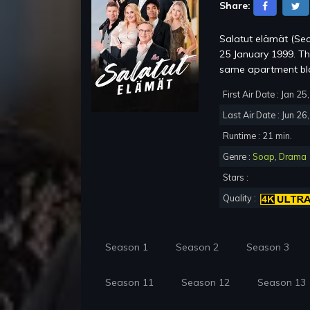
Share:
Salatut elämät (Sec
25 January 1999. The 
same apartment bloc
First Air Date : Jan 2
Last Air Date : Jun 26
Runtime : 21 min.
Genre :
Soap
,
Drama
Stars :
Quality :
Season 1
Season 2
Season 3
Season 11
Season 12
Season 13