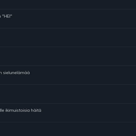
n "HEI"
n
en sielunelämää
le ikimuistoisia häitä