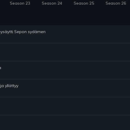
Season 23
Season 24
Season 25
Season 26
a pysäytti Sepon sydämen
a
ja yllättyy