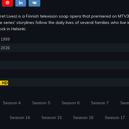
ret Lives) is a Finnish television soap opera that premiered on MTV
series' storylines follow the daily lives of several families who live i
k in Helsinki.
5, 1999
, 2026
Season 4
Season 5
Season 6
Season 7
Sea
Season 14
Season 15
Season 16
Season 17