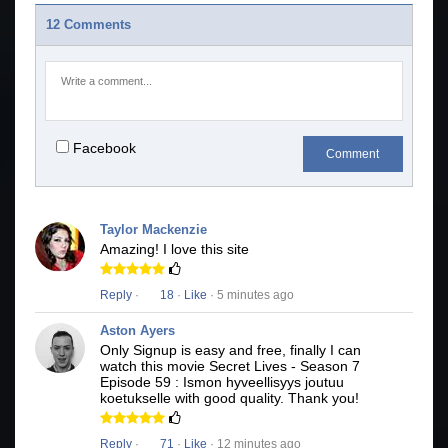
12 Comments
Facebook
Comment
Taylor Mackenzie
Amazing! I love this site
Reply
·
18
·
Like
· 5 minutes ago
Aston Ayers
Only Signup is easy and free, finally I can
watch this movie Secret Lives - Season 7
Episode 59 : Ismon hyveellisyys joutuu
koetukselle with good quality. Thank you!
Reply
·
71
·
Like
· 12 minutes ago