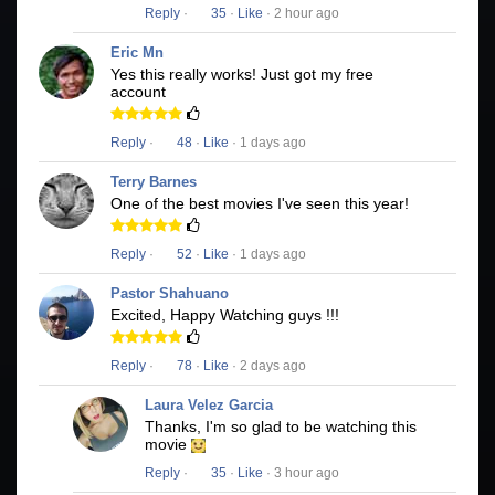
Reply
·
35
·
Like
· 2 hour ago
Eric Mn
Yes this really works! Just got my free
account
Reply
·
48
·
Like
· 1 days ago
Terry Barnes
One of the best movies I've seen this year!
Reply
·
52
·
Like
· 1 days ago
Pastor Shahuano
Excited, Happy Watching guys !!!
Reply
·
78
·
Like
· 2 days ago
Laura Velez Garcia
Thanks, I'm so glad to be watching this
movie
Reply
·
35
·
Like
· 3 hour ago