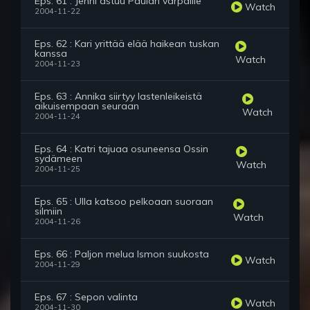
Eps. 61 : Jenni astuu Paulan varpaille
Watch
2004-11-22
Eps. 62 : Kari yrittää elää haikean tuskan
kanssa
Watch
2004-11-23
Eps. 63 : Annika siirtyy lastenleikeistä
aikuisempaan seuraan
Watch
2004-11-24
Eps. 64 : Katri tajuaa osuneensa Ossin
sydämeen
Watch
2004-11-25
Eps. 65 : Ulla katsoo pelkoaan suoraan
silmiin
Watch
2004-11-26
Eps. 66 : Paljon melua Ismon suukosta
Watch
2004-11-29
Eps. 67 : Sepon valinta
Watch
2004-11-30