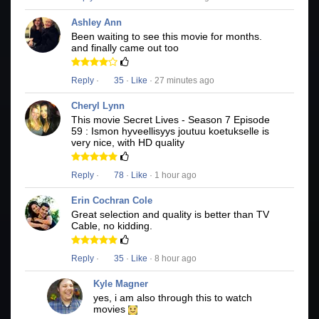
Ashley Ann
Been waiting to see this movie for months.
and finally came out too
Reply
·
35
·
Like
· 27 minutes ago
Cheryl Lynn
This movie Secret Lives - Season 7 Episode
59 : Ismon hyveellisyys joutuu koetukselle is
very nice, with HD quality
Reply
·
78
·
Like
· 1 hour ago
Erin Cochran Cole
Great selection and quality is better than TV
Cable, no kidding.
Reply
·
35
·
Like
· 8 hour ago
Kyle Magner
yes, i am also through this to watch
movies