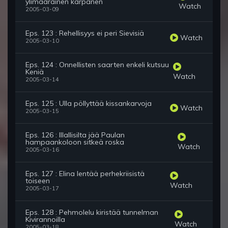
ylimääräinen kärpänen
Watch
2005-03-09
Eps. 123 : Rehellisyys ei peri Sievisiä
Watch
2005-03-10
Eps. 124 : Onnellisten saarten enkeli kutsuu
Keniä
Watch
2005-03-14
Eps. 125 : Ulla pöllyttää kissankarvoja
Watch
2005-03-15
Eps. 126 : Illallisilta jää Paulan
hampaankoloon sitkeä roska
Watch
2005-03-16
Eps. 127 : Elina lentää perhekriisistä
toiseen
Watch
2005-03-17
Eps. 128 : Pehmolelu kiristää tunnelman
Kivirannoilla
Watch
2005-03-18