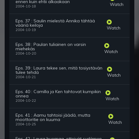
ennen kuin ehtii alkaakaan
Watch
2004-10-18
Eps. 37 : Saulin mielestä Annika tähtää
vääriä keiloja
Watch
2004-10-19
Eps. 38 : Paulan tuliainen on varsin
miehekäs
Watch
2004-10-20
Eps. 39 : Laura tekee sen, mitä tosiystävän
tulee tehdä
Watch
2004-10-21
Eps. 40 : Camilla ja Ken tahtovat kumpikin
onnea
Watch
2004-10-22
Eps. 41 : Aamu tahtoisi jäädä, mutta
moottoritie on kuuma
Watch
2004-10-25
Eps. 42 : Laura huomaa, etteivät sydämen