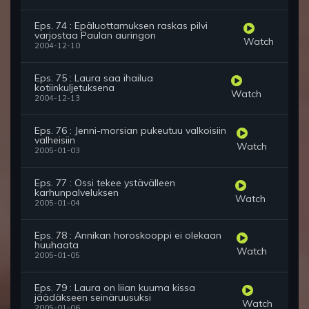
Eps. 74 : Epäluottamuksen raskas pilvi
varjostaa Paulan auringon
Watch
2004-12-10
Eps. 75 : Laura saa ihailua
kotiinkuljetuksena
Watch
2004-12-13
Eps. 76 : Jenni-morsian pukeutuu valkoisiin
valheisiin
Watch
2005-01-03
Eps. 77 : Ossi tekee ystävälleen
karhunpalveluksen
Watch
2005-01-04
Eps. 78 : Annikan horoskooppi ei olekaan
huuhaata
Watch
2005-01-05
Eps. 79 : Laura on liian kuuma kissa
jäädäkseen seinäruusuksi
Watch
2005-01-06