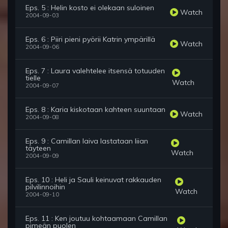
Eps. 5 : Helin kosto ei olekaan suloinen
Watch
2004-09-03
Eps. 6 : Piiri pieni pyörii Katrin ympärillä
Watch
2004-09-06
Eps. 7 : Laura valehtelee itsensä totuuden
tielle
Watch
2004-09-07
Eps. 8 : Karia kiskotaan kahteen suuntaan
Watch
2004-09-08
Eps. 9 : Camillan laiva lastataan liian
täyteen
Watch
2004-09-09
Eps. 10 : Heli ja Sauli keinuvat rakkauden
pilvilinnoihin
Watch
2004-09-10
Eps. 11 : Ken joutuu kohtaamaan Camillan
pimeän puolen