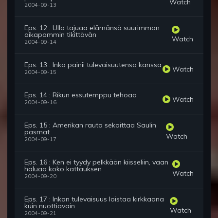
Watch
2004-09-13
Eps. 12 : Ulla tajuaa elämänsä suurimman
aikapommin tikittävän
Watch
2004-09-14
Eps. 13 : Inka painii tulevaisuutensa kanssa
Watch
2004-09-15
Eps. 14 : Rikun essutemppu tehoaa
Watch
2004-09-16
Eps. 15 : Amerikan rauta sekoittaa Saulin
pasmat
Watch
2004-09-17
Eps. 16 : Ken ei tyydy pelkkään kiisseliin, vaan
haluaa koko kattauksen
Watch
2004-09-20
Eps. 17 : Inkan tulevaisuus loistaa kirkkaana
kuin nuottiavain
Watch
2004-09-21