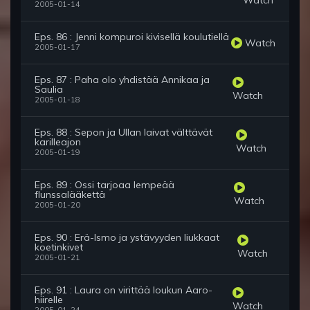
2005-01-14
Eps. 86 : Jenni kompuroi kivisellä koulutiellä
Watch
2005-01-17
Eps. 87 : Paha olo yhdistää Annikaa ja
Saulia
Watch
2005-01-18
Eps. 88 : Sepon ja Ullan laivat välttävät
karilleajon
Watch
2005-01-19
Eps. 89 : Ossi tarjoaa lempeää
flunssalääkettä
Watch
2005-01-20
Eps. 90 : Erä-Ismo ja ystävyyden liukkaat
koetinkivet
Watch
2005-01-21
Eps. 91 : Laura on virittää loukun Aaro-
hiirelle
Watch