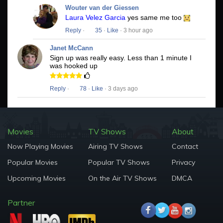
Wouter van der Giessen
Laura Velez Garcia
yes same me too
Reply
·
35
·
Like
· 3 hour ago
Janet McCann
Sign up was really easy. Less than 1 minute I
was hooked up
Reply
·
78
·
Like
· 3 days ago
Movies
TV Shows
About
Now Playing Movies
Airing TV Shows
Contact
Popular Movies
Popular TV Shows
Privacy
Upcoming Movies
On the Air TV Shows
DMCA
Partner