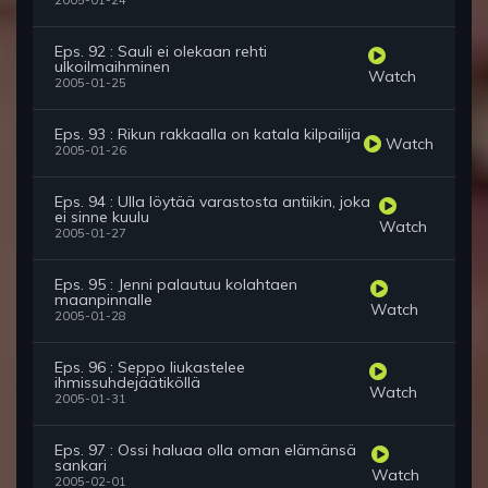
2005-01-24
Eps. 92 : Sauli ei olekaan rehti
ulkoilmaihminen
Watch
2005-01-25
Eps. 93 : Rikun rakkaalla on katala kilpailija
Watch
2005-01-26
Eps. 94 : Ulla löytää varastosta antiikin, joka
ei sinne kuulu
Watch
2005-01-27
Eps. 95 : Jenni palautuu kolahtaen
maanpinnalle
Watch
2005-01-28
Eps. 96 : Seppo liukastelee
ihmissuhdejäätiköllä
Watch
2005-01-31
Eps. 97 : Ossi haluaa olla oman elämänsä
sankari
Watch
2005-02-01