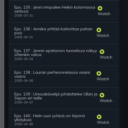
Eps. 135 : Jenni rimpuilee Heikin kutomassa
seitissä
Watch
2005-03-31
Eps. 136 : Annika yrittää karkottaa pahan
pois
Watch
2005-04-01
Eps. 137 : Jennin epätoivon tunnelissa näkyy
sittenkin valoa
Watch
2005-04-04
Eps. 138 : Lauran perheonnelassa vaanii
vaara
Watch
2005-04-06
Eps. 139 : Unissakävelijä johdattelee Ullan ja
Sepon eri teille
Watch
2005-04-07
Eps. 140 : Helin uusi ystävä on täynnä
yllätyksiä
Watch
2005-04-08