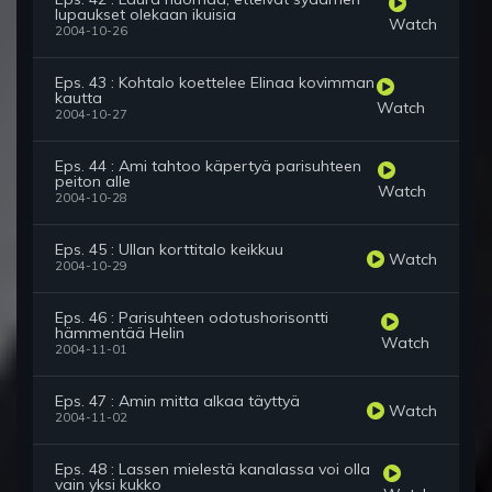
lupaukset olekaan ikuisia
Watch
2004-10-26
Eps. 43 : Kohtalo koettelee Elinaa kovimman
kautta
Watch
2004-10-27
Eps. 44 : Ami tahtoo käpertyä parisuhteen
peiton alle
Watch
2004-10-28
Eps. 45 : Ullan korttitalo keikkuu
Watch
2004-10-29
Eps. 46 : Parisuhteen odotushorisontti
hämmentää Helin
Watch
2004-11-01
Eps. 47 : Amin mitta alkaa täyttyä
Watch
2004-11-02
Eps. 48 : Lassen mielestä kanalassa voi olla
vain yksi kukko