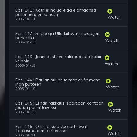
Eps. 141 : Katri ei halua elää elämäänsä
pullonhengen kanssa
Watch
2005-04-11
Eps. 142 : Seppo ja Ulla kiitävät muistojen
parketilla
Watch
2005-04-13
Eps. 143 : Jenni taistelee rakkaudesta kalliin
keinoin
Watch
2005-04-18
Eps. 144 : Paulan suunnitelmat eivät mene
ihan putkeen
Watch
2005-04-19
Eps. 145 : Elinan rakkaus isoäitiään kohtaan
joutuu punnittavaksi
Watch
2005-04-20
Eps. 146 : Onni ja suru vuorottelevat
Taalasmaiden perheessä
Watch
2005-04-21